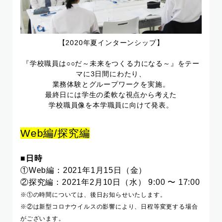
【2020年夏インターンシップ】
『学校職員は○○だ～未来を
つくる力になる～』を
テー
マに3日間にわたり、
業務体験とグループワークを実施。
最終日には学生の柔軟な視点から考えた
学校職員像を本学職員に向けて発表。
Web編/探究編
■日時
①Web編：2021年1月15日（金）
②探究編：2021年2月10日（水） 9:00 〜 17:00
※①の時間については、後日お知らせいたします。
※②は新型コロナウイルスの影響により、日程等変更する場合
がございます。