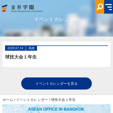
球
技
大
会
１
イベントカレンダー
年
生
金
井
学
園
2026.07.14
高校
球技大会１年生
イベントカレンダーを見る
ホーム
/
イベントカレンダー
/
球技大会１年生