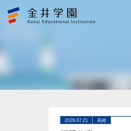
夏
季
休
業
～
8/24
金
井
学
園
2026.07.21
高校