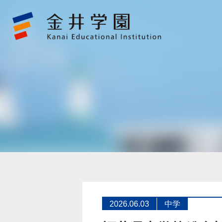
福
井
県
中
学
校
総
合
競
技
大
会
～
6
日
金
井
学
園
2026.06.03
中学