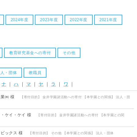
2024年度
2023年度
2022年度
2021年度
教育研究基金への寄付
その他
法人・団体
教職員
｜
ナ
｜
ハ
｜
マ
｜
ヤ
｜
ラ
｜
ワ
｜
光産業㈱ 様
【寄付目的】 金井学園諸活動への寄付 【本学園との関係】 法人・団
エフ・ケイ・ケイ 様
【寄付目的】 金井学園諸活動への寄付 【本学園との関
アイビックス 様
【寄付目的】 その他 【本学園との関係】 法人・団体