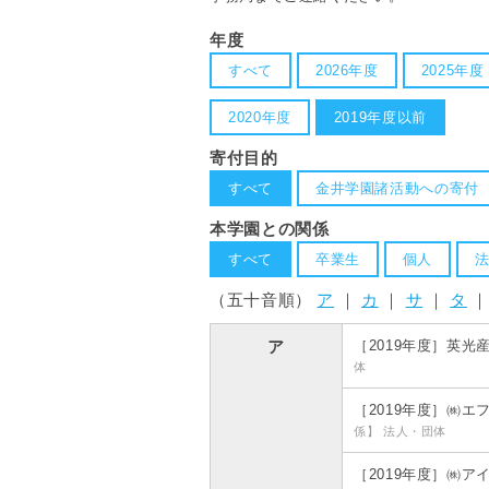
年度
すべて
2026年度
2025年度
2020年度
2019年度以前
寄付目的
すべて
金井学園諸活動への寄付
本学園との関係
すべて
卒業生
個人
（五十音順）
ア
｜
カ
｜
サ
｜
タ
［2019年度］英
ア
体
［2019年度］㈱
係】 法人・団体
［2019年度］㈱