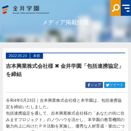
吉
本
興
業
株
メディア掲載情報
式
会
社
様
✖
金
井
学
園
2022.05.23
本部
「包
括
吉本興業株式会社様 ✖ 金井学園「包括連携協定」
連
携
を締結
協
定」
を
Facebook
Twitt
シェア
ツイート
締
で
で
結
シ
シ
メ
デ
令和4年5月23日｜吉本興業株式会社様と本学園は、包括連携協
ェ
ェ
ィ
定を締結いたしました。
ア
ア
ア
掲
す
す
包括連携協定を通して、吉本興業株式会社様の「あなたの街に住
載
る
る
みますプロジェクト」のノウハウを活かし、本学園の教育機関の
情
報
魅力向上に向けたＰＲ活動を実施し、優秀な人材育成・輩出につ
金