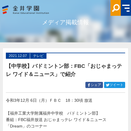
【中
学
校】
バ
ド
メディア掲載情報
ミ
ン
ト
ン
部：
FBC「お
じ
ゃ
ま
2021.12.07
テレビ
っ
テ
【中学校】バドミントン部：FBC「おじゃまっテ
レ
ワ
レ ワイド＆ニュース」で紹介
イ
ド
＆
Facebook
Twitt
シェア
ツイート
ニ
で
で
ュ
シ
シ
ー
ス」
令和3年12月 6日（月）ＦＢＣ 18：30頃 放送
ェ
ェ
で
ア
ア
紹
介
す
す
【福井工業大学附属福井中学校 バドミントン部】
メ
る
る
番組：FBC福井放送 おじゃまっテレ ワイド＆ニュース
デ
ィ
「Dream」のコーナー
ア