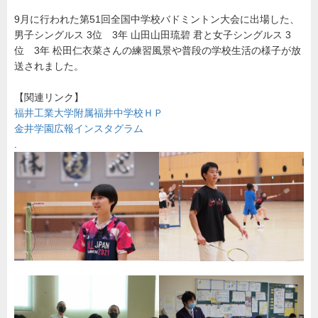
掲
載
9月に行われた第51回全国中学校バドミントン大会に出場した、
情
報
男子シングルス 3位 3年 山田山田琉碧 君と女子シングルス 3
金
位 3年 松田仁衣菜さんの練習風景や普段の学校生活の様子が放
井
学
送されました。
園
【関連リンク】
福井工業大学附属福井中学校ＨＰ
金井学園広報インスタグラム
.