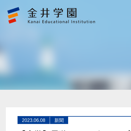
【大
学】
電
動
キ
ッ
ク
ボ
ー
ド
安
全
走
行
研
修
メ
デ
ィ
ア
掲
載
情
報
金
井
2023.06.08
新聞
学
園