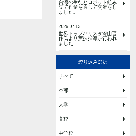
台湾の生徒とロボット組み
立て作業を通して交流をし
ました。
2026.07.13
世界トップバリスタ深山晋
作氏より実技指導が行われ
ました
絞り込み選択
すべて
本部
大学
高校
中学校