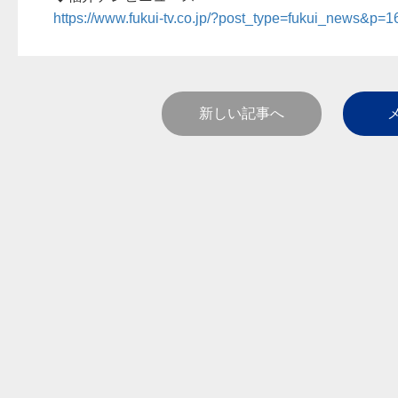
https://www.fukui-tv.co.jp/?post_type=fukui_news&p
新しい記事へ