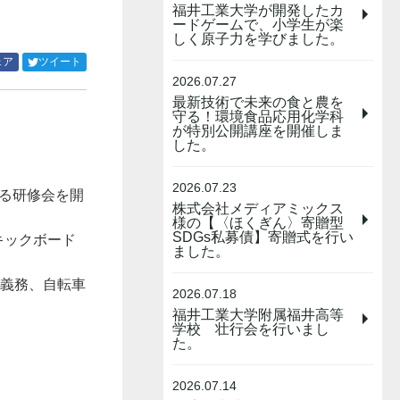
福井工業大学が開発したカ
ードゲームで、小学生が楽
しく原子力を学びました。
Facebook
Twitter
ェア
ツイート
で
で
2026.07.27
シ
シ
最新技術で未来の食と農を
ェ
ェ
守る！環境食品応用化学科
ア
ア
が特別公開講座を開催しま
した。
す
す
る
る
2026.07.23
る研修会を開
株式会社メディアミックス
様の【〈ほくぎん〉寄贈型
SDGs私募債】寄贈式を行い
キックボード
ました。
力義務、自転車
2026.07.18
福井工業大学附属福井高等
学校 壮行会を行いまし
た。
2026.07.14