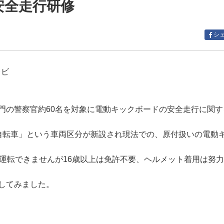
安全走行研修
シ
福井テレビ
門の警察官約60名を対象に電動キックボードの安全走行に関す
自転車」という車両区分が新設され現法での、原付扱いの電動
は運転できませんが16歳以上は免許不要、ヘルメット着用は努
してみました。