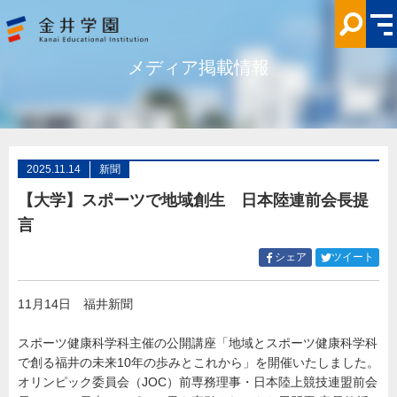
【大
学】
ス
ポ
ー
メディア掲載情報
ツ
で
地
域
創
生
日
本
陸
2025.11.14
新聞
連
前
【大学】スポーツで地域創生 日本陸連前会長提
会
長
言
提
言
メ
Facebook
Twitt
シェア
ツイート
デ
で
で
ィ
シ
シ
ア
掲
11月14日 福井新聞
ェ
ェ
載
ア
ア
情
報
す
す
スポーツ健康科学科主催の公開講座「地域とスポーツ健康科学科
金
る
る
で創る福井の未来10年の歩みとこれから」を開催いたしました。
井
学
オリンピック委員会（JOC）前専務理事・日本陸上競技連盟前会
園