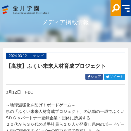
【高
校】
ふ
く
い
メディア掲載情報
未
来
人
材
育
成
プ
ロ
ジ
2024.03.12
テレビ
ェ
ク
【高校】ふくい未来人材育成プロジェクト
ト
メ
デ
Facebook
Twitt
シェア
ツイート
ィ
で
で
ア
シ
シ
掲
載
3月12日 FBC
ェ
ェ
情
ア
ア
報
金
す
す
～地球温暖化を防げ！ボードゲーム～
井
る
る
県の「ふくい未来人材育成プロジェクト」の活動の一環でふくい
学
園
SＤＧｓパートナー登録企業・団体に所属する
２０代から３０代の若手社員ら１０人が発案し県内のボードゲー
ム愛好家団体のメンバーの協力を得て作成しました。