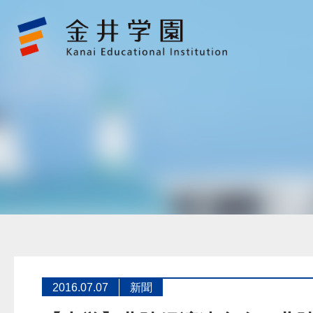
【大
学】
北
陸
経
済
連
合
会
と
北
陸
3
県
大
学
と
の
意
見
交
換
に
つ
い
て
2016.07.07
新聞
掲
載