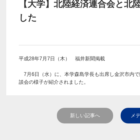
【大学】北陸経済連合会と北
さ
れ
ま
した
し
た
メ
デ
ィ
ア
掲
載
情
平成28年7月7日（木） 福井新聞掲載
報
金
井
7月6日（水）に、本学森島学長も出席し金沢市内で
学
談会の様子が紹介されました。
園
新しい記事へ
メデ