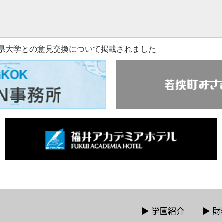
県大学との意見交換について掲載されました
▶
学園紹介
▶
財