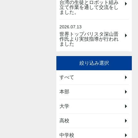
台湾の生徒とロボット組み
立て作業を通して交流をし
ました。
2026.07.13
世界トップバリスタ深山晋
作氏より実技指導が行われ
ました
絞り込み選択
すべて
本部
大学
高校
中学校