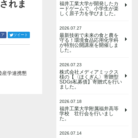
載されま
福井工業大学が開発したカ
ードゲームで、小学生が楽
しく原子力を学びました。
2026.07.27
Facebook
Twitter
ェア
ツイート
最新技術で未来の食と農を
守る！環境食品応用化学科
で
で
が特別公開講座を開催しま
シ
シ
した。
ェ
ェ
ア
ア
す
す
2026.07.23
る
る
株式会社メディアミックス
陸産学連携懇
様の【〈ほくぎん〉寄贈型
SDGs私募債】寄贈式を行い
ました。
2026.07.18
福井工業大学附属福井高等
学校 壮行会を行いまし
た。
2026.07.14