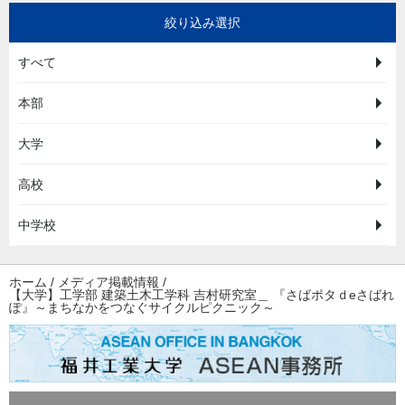
絞り込み選択
すべて
本部
大学
高校
中学校
ホーム
/
メディア掲載情報
/
【大学】工学部 建築土木工学科 吉村研究室＿ 『さばポタｄeさばれ
ぽ』～まちなかをつなぐサイクルピクニック～