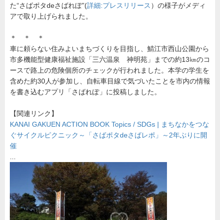
か
た“さばポタdeさばれぽ”(
詳細:プレスリリース
）の様子がメディ
を
アで取り上げられました。
つ
な
ぐ
サ
＊ ＊ ＊
イ
車に頼らない住みよいまちづくりを目指し、鯖江市西山公園から
ク
ル
市多機能型健康福祉施設「三六温泉 神明苑」までの約13㎞のコ
ピ
ースで路上の危険個所のチェックが行われました。本学の学生を
ク
ニ
含めた約30人が参加し、自転車目線で気づいたことを市内の情報
ッ
を書き込むアプリ「さばれぽ」に投稿しました。
ク
～
メ
デ
【関連リンク】
ィ
KANAI GAKUEN ACTION BOOK Topics / SDGs | まちなかをつな
ア
掲
ぐサイクルピクニック～「さばポタdeさばレポ」～2年ぶりに開
載
催
情
報
...
金
井
学
園