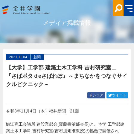
【大
学】
工
学
部
メディア掲載情報
建
築
土
木
工
学
科
吉
村
2021.11.04
新聞
研
究
【大学】工学部 建築土木工学科 吉村研究室＿
室
＿
『さばポタｄeさばれぽ』～まちなかをつなぐサイ
『さ
ば
クルピクニック～
ポ
タ
ｄ
Facebook
Twitt
シェア
ツイート
e
で
で
さ
シ
シ
ば
れ
令和3年11月4日（木）福井新聞 21面
ェ
ェ
ぽ』
ア
ア
～
ま
す
す
鯖江商工会議所 建設業部会(齋藤壽治部会長)と、本学 工学部建
ち
る
る
築土木工学科 吉村研究室(吉村朋矩准教授)の協働で開催され
な