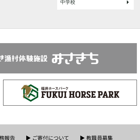
中学校
務報告
▶
ご寄付について
▶
教職員募集