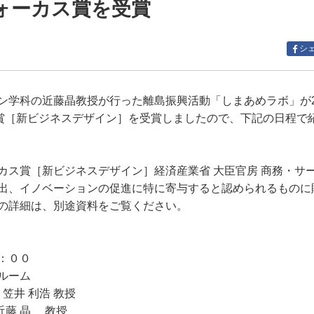
ォーカス賞を受賞
シ
学科の近藤晶教授が行った離島振興活動「しまあめラボ」が2
ス賞［新ビジネスデザイン］を受賞しましたので、下記の日程で
カス賞［新ビジネスデザイン］経済産業省 大臣官房 商務・サ
出、イノベーションの促進に特に寄与すると認められるものに
の詳細は、別途資料をご覧ください。
：００
ルーム
笠井 利浩 教授
 教授