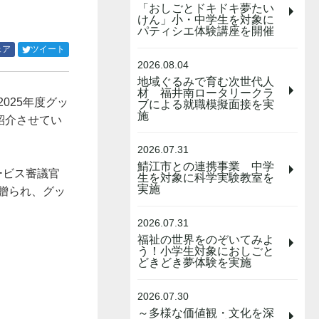
「おしごとドキドキ夢たい
けん」小・中学生を対象に
パティシエ体験講座を開催
Facebook
Twitter
ェア
ツイート
で
で
2026.08.04
シ
シ
地域ぐるみで育む次世代人
ェ
ェ
材 福井南ロータリークラ
025年度グッ
ア
ア
ブによる就職模擬面接を実
施
す
す
紹介させてい
る
る
2026.07.31
鯖江市との連携事業 中学
ービス審議官
生を対象に科学実験教室を
実施
贈られ、グッ
2026.07.31
福祉の世界をのぞいてみよ
う！小学生対象におしごと
どきどき夢体験を実施
2026.07.30
～多様な価値観・文化を深