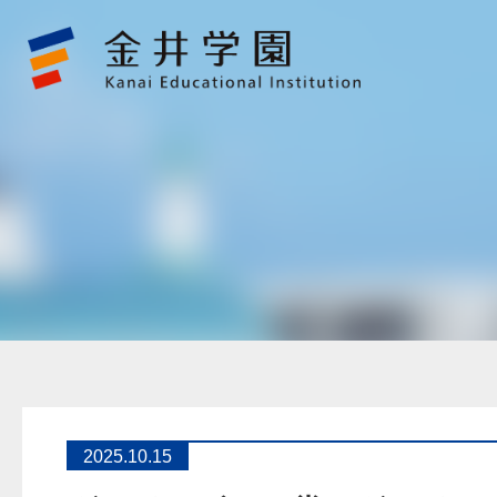
グ
ッ
ド
デ
ザ
イ
ン
賞・
グ
ッ
ド
フ
ォ
ー
カ
ス
賞
を
受
賞
金
井
学
園
2025.10.15