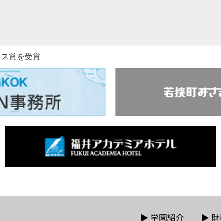
カス賞を受賞
▶
学園紹介
▶
財