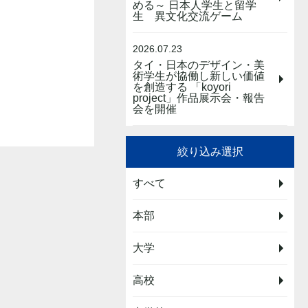
める～ 日本人学生と留学
生 異文化交流ゲーム
2026.07.23
タイ・日本のデザイン・美
術学生が協働し新しい価値
を創造する 「koyori
project」作品展示会・報告
会を開催
絞り込み選択
すべて
本部
大学
高校