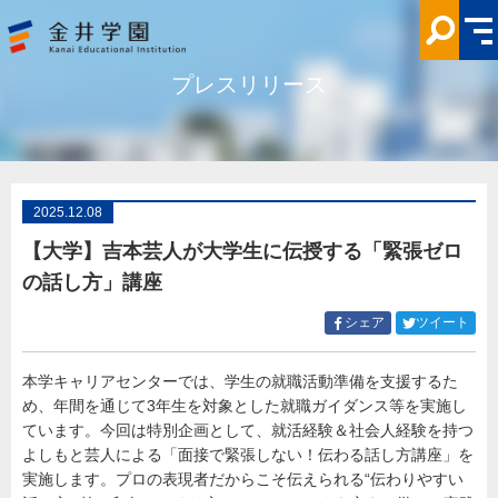
【大
学】
吉
本
芸
プレスリリース
人
が
大
学
生
に
伝
授
す
2025.12.08
る
「緊
【大学】吉本芸人が大学生に伝授する「緊張ゼロ
張
ゼ
の話し方」講座
ロ
の
話
Facebook
Twitt
シェア
ツイート
し
で
で
方」
シ
シ
講
座
本学キャリアセンターでは、学生の就職活動準備を支援するた
ェ
ェ
金
め、年間を通じて3年生を対象とした就職ガイダンス等を実施し
ア
ア
井
学
す
す
ています。今回は特別企画として、就活経験＆社会人経験を持つ
園
る
る
よしもと芸人による「面接で緊張しない！伝わる話し方講座」を
実施します。プロの表現者だからこそ伝えられる“伝わりやすい