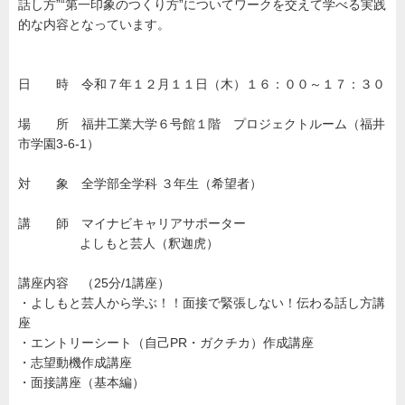
話し方”“第一印象のつくり方”についてワークを交えて学べる実践
的な内容となっています。
日 時 令和７年１２月１１日（木）１６：００～１７：３０
場 所 福井工業大学６号館１階 プロジェクトルーム（福井
市学園3-6-1）
対 象 全学部全学科 ３年生（希望者）
講 師 マイナビキャリアサポーター
よしもと芸人（釈迦虎）
講座内容 （25分/1講座）
・よしもと芸人から学ぶ！！面接で緊張しない！伝わる話し方講
座
・エントリーシート（自己PR・ガクチカ）作成講座
・志望動機作成講座
・面接講座（基本編）