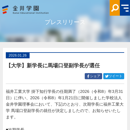
【大
学】
新
学
長
プレスリリース
に
馬
場
口
登
副
学
長
が
2026.01.26
選
任
【大学】新学長に馬場口登副学長が選任
金
井
学
Facebook
Twitt
シェア
ツイート
園
で
で
シ
シ
福井工業大学 掛下知行学長の任期満了（2026（令和8）年3月31
ェ
ェ
日）に伴い、2026（令和8）年1月21日に開催しました学校法人
ア
ア
す
す
金井学園理事会において、下記のとおり、次期学長に福井工業大
る
る
学 馬場口登副学長の就任が決定しましたので、お知らせいたし
ます。
■次期学長