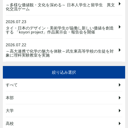
～多様な価値観・文化を深める～ 日本人学生と留学生 異文
化交流ゲーム
2026.07.23
タイ・日本のデザイン・美術学生が協働し新しい価値を創造
する 「koyori project」作品展示会・報告会を開催
2026.07.22
～高大連携で化学の魅力を体験～武生東高等学校の生徒を対
象に理科実験教室を実施
絞り込み選択
すべて
本部
大学
高校