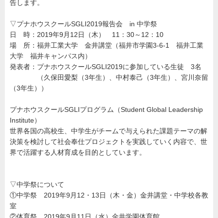
告します。
▽プナホウスクールSGLI2019報告会 in 中学祭
日 時：2019年9月12日（木） 11：30～12：10
場 所：福井工業大学 金井講堂（福井市学園3-6-1 福井工業
大学 福井キャンパス内）
発表者：プナホウスクールSGLI2019に参加している生徒 3名
（久保田愛梨（3年生）、中村泰己（3年生）、宮川奈留
（3年生））
プナホウスクールSGLIプログラム（Student Global Leadership
Institute）
世界各国の高校生、中学生がチームで与えられた課題テーマの解
決策を検討して社会奉仕プロジェクトを実践していく内容で、世
界で活躍する人材育成を目的としています。
▽中学祭について
①中学祭 2019年9月12・13日（木・金）金井講堂・中学校各教
室
②体育祭 2019年9月11日（水）金井学園体育館