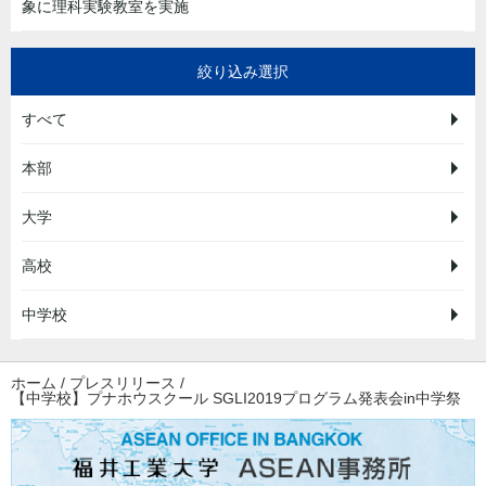
象に理科実験教室を実施
絞り込み選択
すべて
本部
大学
高校
中学校
ホーム
/
プレスリリース
/
【中学校】プナホウスクール SGLI2019プログラム発表会in中学祭