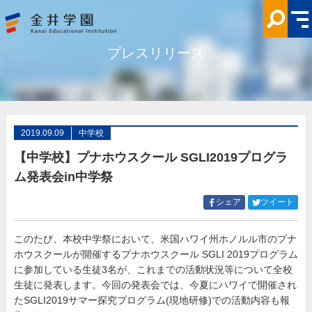
【中
学
校】
プ
ナ
プレスリリース
ホ
ウ
ス
ク
ー
ル
SGLI2019
プ
ロ
2019.09.09
中学校
グ
ラ
【中学校】プナホウスクール SGLI2019プログラ
ム
発
ム発表会in中学祭
表
会
in
Facebook
Twitt
シェア
ツイート
中
で
で
学
シ
シ
祭
金
このたび、本校中学祭において、米国ハワイ州ホノルル市のプナ
ェ
ェ
井
ホウスクールが開催するプナホウスクール SGLI 2019プログラム
ア
ア
学
園
す
す
に参加している生徒3名が、これまでの活動状況等について全校
る
る
生徒に発表します。今回の発表会では、今夏にハワイで開催され
たSGLI2019サマー探究プログラム(現地研修)での活動内容も報