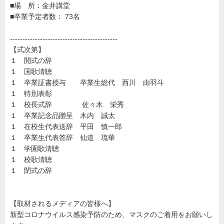
て|
■場 所：金井講堂
PRESS
■卒業予定者数： 73名
RELEASE
金
井
学
-------------------------------------------
園
【式次第】
１ 開式の辞
１ 国歌清聴
１ 卒業証書授与 卒業生総代 西川 由羽斗
１ 特別表彰
１ 校長式辞 佐々木 栄秀
１ 卒業記念品贈呈 木内 誠太
１ 在校生代表送辞 平田 慎一郎
１ 卒業生代表答辞 仙道 琉華
１ 学園歌清聴
１ 校歌清聴
１ 閉式の辞
【取材されるメディアの皆様へ】
新型コロナウイルス感染予防のため、マスクのご着用をお願いし