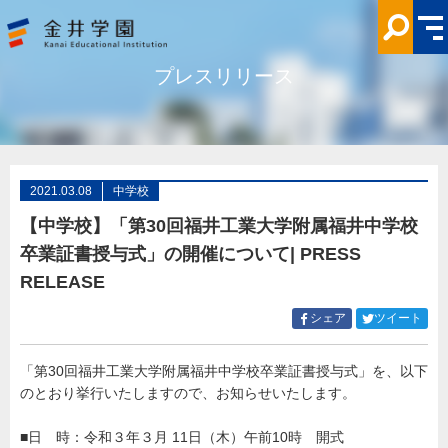
【中
学
校】
「第
30
プレスリリース
回
福
井
工
業
大
学
附
属
2021.03.08
中学校
福
井
【中学校】「第30回福井工業大学附属福井中学校
中
学
卒業証書授与式」の開催について| PRESS
校
卒
RELEASE
業
証
書
Facebook
Twitt
シェア
ツイート
授
で
で
与
シ
シ
式」
の
「第30回福井工業大学附属福井中学校卒業証書授与式」を、以下
ェ
ェ
開
のとおり挙行いたしますので、お知らせいたします。
ア
ア
催
に
す
す
つ
る
る
■日 時：令和３年３月 11日（木）午前10時 開式
い