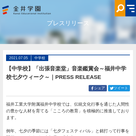
【中
学
校】
「出
張
プレスリリース
音
楽
堂」
音
楽
鑑
賞
会
～
2021.07.05
中学校
福
井
【中学校】「出張音楽堂」音楽鑑賞会～福井中学
中
学
校七夕ウィーク～｜PRESS RELEASE
校
七
夕
Facebook
Twitt
シェア
ツイート
ウ
で
で
ィ
シ
シ
ー
ク
福井工業大学附属福井中学校では、伝統文化行事を通じた人間性
ェ
ェ
～
の豊かな人材を育てる「こころの教育」を積極的に推進しており
ア
ア
｜
PRESS
す
す
ます。
RELEASE
る
る
金
井
例年、七夕の季節には「七夕フェスティバル」と銘打って行事を
学