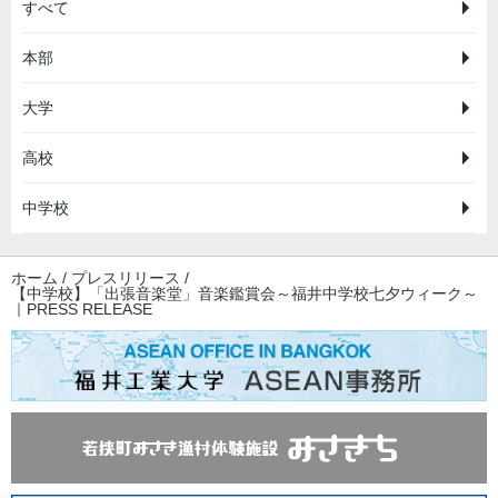
すべて
本部
大学
高校
中学校
ホーム
/
プレスリリース
/
【中学校】「出張音楽堂」音楽鑑賞会～福井中学校七夕ウィーク～
｜PRESS RELEASE