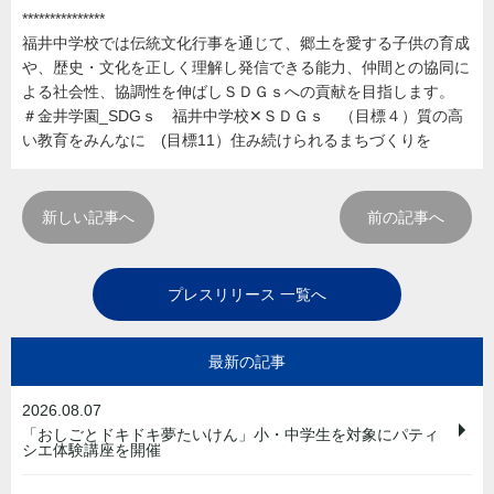
***************
福井中学校では伝統文化行事を通じて、郷土を愛する子供の育成
や、歴史・文化を正しく理解し発信できる能力、仲間との協同に
よる社会性、協調性を伸ばしＳＤＧｓへの貢献を目指します。
＃金井学園_SDGｓ 福井中学校✕ＳＤＧｓ （目標４）質の高
い教育をみんなに (目標11）住み続けられるまちづくりを
新しい記事へ
前の記事へ
プレスリリース 一覧へ
最新の記事
2026.08.07
「おしごとドキドキ夢たいけん」小・中学生を対象にパティ
シエ体験講座を開催