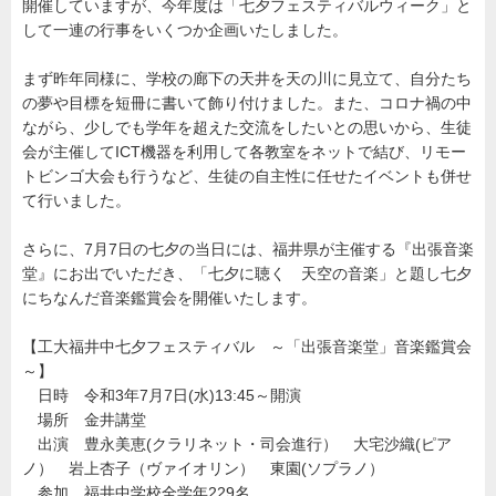
開催していますが、今年度は「七夕フェスティバルウィーク」と
園
して一連の行事をいくつか企画いたしました。
まず昨年同様に、学校の廊下の天井を天の川に見立て、自分たち
の夢や目標を短冊に書いて飾り付けました。また、コロナ禍の中
ながら、少しでも学年を超えた交流をしたいとの思いから、生徒
会が主催してICT機器を利用して各教室をネットで結び、リモー
トビンゴ大会も行うなど、生徒の自主性に任せたイベントも併せ
て行いました。
さらに、7月7日の七夕の当日には、福井県が主催する『出張音楽
堂』にお出でいただき、「七夕に聴く 天空の音楽」と題し七夕
にちなんだ音楽鑑賞会を開催いたします。
【工大福井中七夕フェスティバル ～「出張音楽堂」音楽鑑賞会
～】
日時 令和3年7月7日(水)13:45～開演
場所 金井講堂
出演 豊永美恵(クラリネット・司会進行） 大宅沙織(ピア
ノ） 岩上杏子（ヴァイオリン） 東園(ソプラノ）
参加 福井中学校全学年229名