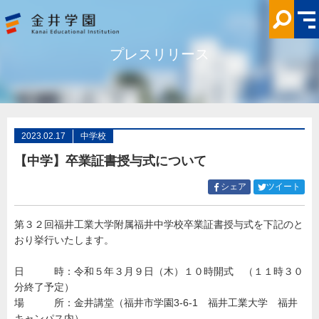
【中
学】
卒
業
証
プレスリリース
書
授
与
式
に
つ
い
て
金
2023.02.17
中学校
井
学
【中学】卒業証書授与式について
園
Facebook
Twitt
シェア
ツイート
で
で
シ
シ
第３２回福井工業大学附属福井中学校卒業証書授与式を下記のと
ェ
ェ
おり挙行いたします。
ア
ア
す
す
る
る
日 時：令和５年３月９日（木）１０時開式 （１１時３０
分終了予定）
場 所：金井講堂（福井市学園3-6-1 福井工業大学 福井
キャンパス内）