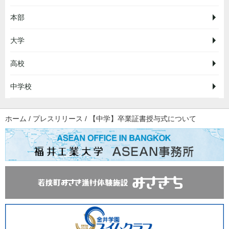
本部
大学
高校
中学校
ホーム
/
プレスリリース
/
【中学】卒業証書授与式について