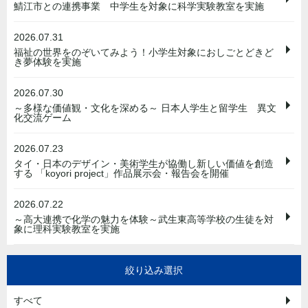
鯖江市との連携事業 中学生を対象に科学実験教室を実施
2026.07.31
福祉の世界をのぞいてみよう！小学生対象におしごとどきど
き夢体験を実施
2026.07.30
～多様な価値観・文化を深める～ 日本人学生と留学生 異文
化交流ゲーム
2026.07.23
タイ・日本のデザイン・美術学生が協働し新しい価値を創造
する 「koyori project」作品展示会・報告会を開催
2026.07.22
～高大連携で化学の魅力を体験～武生東高等学校の生徒を対
象に理科実験教室を実施
絞り込み選択
すべて