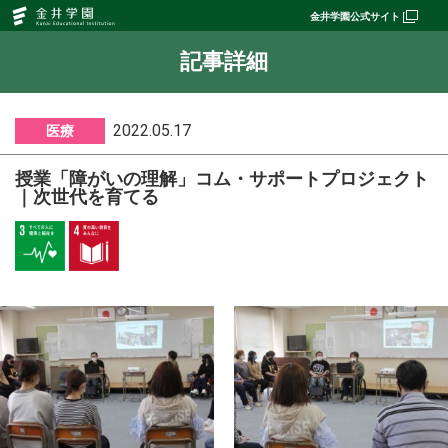
授
金井学園公式サイト
業
「障
が
記事詳細
い
の
理
解」
コ
2022.05.17
医療
ム・
サ
ポ
ー
授業「障がいの理解」コム・サポートプロジェクト
ト
｜次世代を育てる
プ
ロ
ジ
ェ
ク
ト
｜
次
世
代
を
育
て
る
｜
SDGs
｜
金