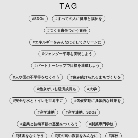
TAG
#SDGs
#すべての人に健康と福祉を
#つくる責任つかう責任
#エネルギーをみんなにそしてクリーンに
#ジェンダー平等を実現しよう
#パートナーシップで目標を達成しよう
#人や国の不平等をなくそう
#住み続けられるまちづくりを
#働きがいも経済成長も
#大学
#安全な水とトイレを世界中に
#気候変動に具体的な対策を
#産学連携
#産学連携、SDGs
#産業と技術革新の基盤をつくろう
#製菓専門学校
#貧困をなくそう
#質の高い教育をみんなに
#高校