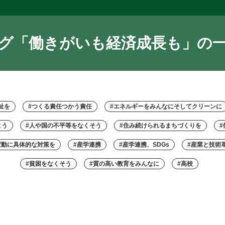
グ「働きがいも経済成長も」の
祉を
#つくる責任つかう責任
#エネルギーをみんなにそしてクリーンに
よう
#人や国の不平等をなくそう
#住み続けられるまちづくりを
変動に具体的な対策を
#産学連携
#産学連携、SDGs
#産業と技術
#貧困をなくそう
#質の高い教育をみんなに
#高校