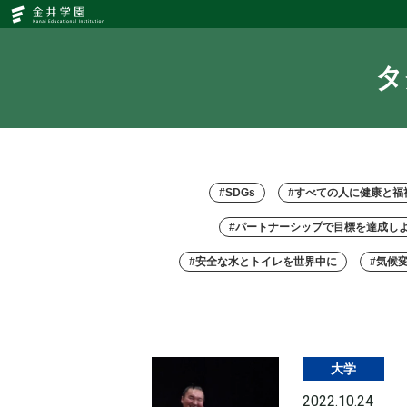
タ
グ
一
覧
｜
タ
SDGs
金
井
学
園
#SDGs
#すべての人に健康と福
#パートナーシップで目標を達成し
#安全な水とトイレを世界中に
#気候
大学
2022.10.24