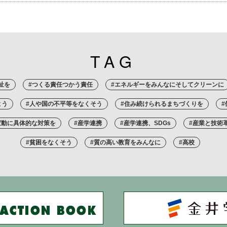
TAG
祉を
#つくる責任つかう責任
#エネルギーをみんなにそしてクリーンに
よう
#人や国の不平等をなくそう
#住み続けられるまちづくりを
変動に具体的な対策を
#産学連携
#産学連携、SDGs
#産業と技術
#貧困をなくそう
#質の高い教育をみんなに
#高校