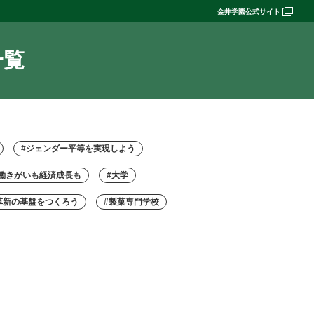
金井学園公式サイト
一覧
#ジェンダー平等を実現しよう
#働きがいも経済成長も
#大学
革新の基盤をつくろう
#製菓専門学校