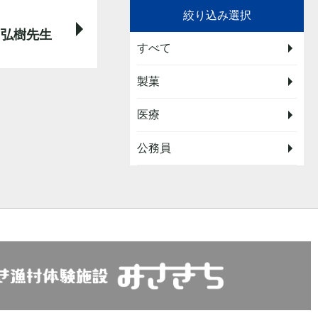
絞り込み選択
川弘樹先生
すべて
製菓
医療
公務員