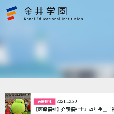
専
門
学
校
の
お
知
ら
せ
金
井
学
園
2021.12.20
医療福祉
【医療福祉】介護福祉士ｺｰｽ1年生＿