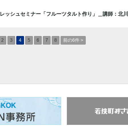
フレッシュセミナー「フルーツタルト作り」＿講師：北
2
3
4
5
6
7
8
前の6件 >