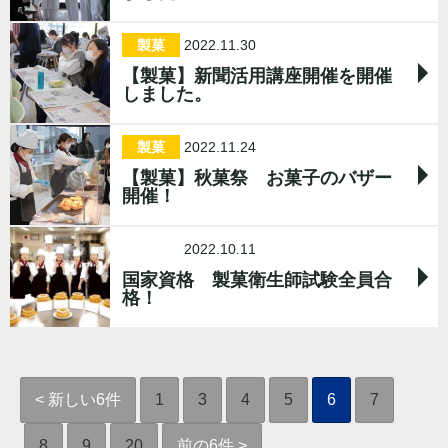
製菓
2022.11.30
【製菓】新聞活用講座開催を開催
しました。
製菓
2022.11.24
【製菓】秋菓祭 お菓子のバザー
開催！
専門
2022.10.11
国家資格 製菓衛生師試験全員合
格！
< 新しい6件
1
3
4
5
6
7
8
9
20
前の6件 >