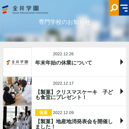
専
門
学
校
の
専門学校のお知らせ
お
知
ら
せ
金
井
学
園
専門
2022.12.26
年末年始の休業について
専門
2022.12.17
【製菓】クリスマスケーキ 子ど
も食堂にプレゼント！
製菓
2022.12.09
【製菓】地産地消発表会を開催し
ました！