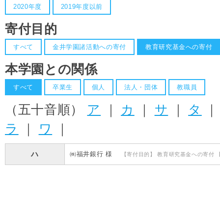
2020年度
2019年度以前
寄付目的
すべて
金井学園諸活動への寄付
教育研究基金への寄付
本学園との関係
すべて
卒業生
個人
法人・団体
教職員
（五十音順）
ア
｜
カ
｜
サ
｜
タ
ラ
｜
ワ
｜
ハ
㈱福井銀行 様
【寄付目的】 教育研究基金への寄付 