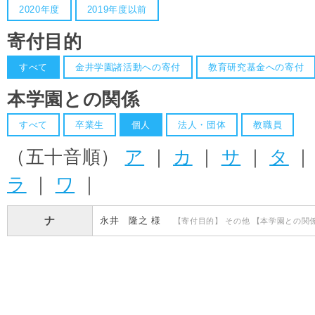
2020年度
2019年度以前
寄付目的
すべて
金井学園諸活動への寄付
教育研究基金への寄付
本学園との関係
すべて
卒業生
個人
法人・団体
教職員
（五十音順）
ア
｜
カ
｜
サ
｜
タ
ラ
｜
ワ
｜
ナ
永井 隆之 様
【寄付目的】 その他 【本学園との関