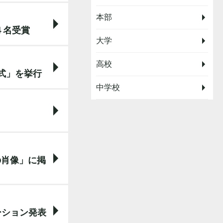
本部
４名受賞
大学
高校
式」を挙行
中学校
の肖像」に掲
ーション発表