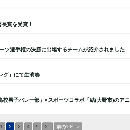
署長賞を受賞！
ポーツ選手権の決勝に出場するチームが紹介されました
ング」にて生演奏
陰高校男子バレー部」×スポーツコラボ「結(大野市)のアニ
1
2
3
4
5
21
前の10件 >