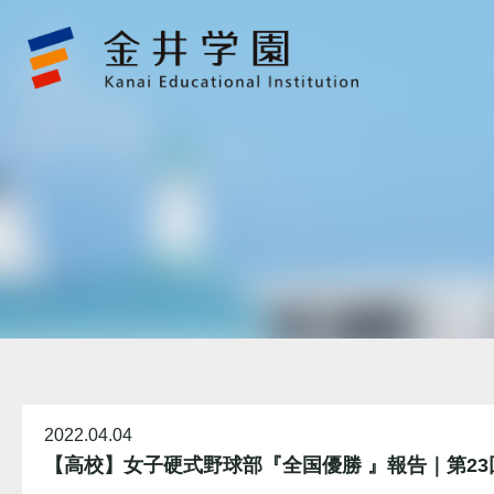
メ
デ
ィ
ア
掲
載
情
報
金
井
学
園
2022.04.04
【高校】女子硬式野球部『全国優勝 』報告｜第23