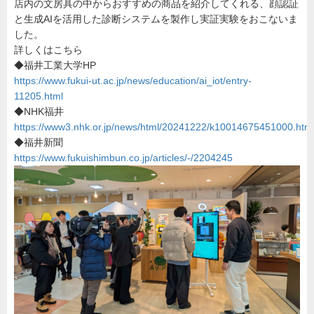
店内の文房具の中からおすすめの商品を紹介してくれる、顔認証
金
井
と生成AIを活用した診断システムを製作し実証実験をおこないま
学
園
した。
詳しくはこちら
◆福井工業大学HP
https://www.fukui-ut.ac.jp/news/education/ai_iot/entry-
11205.html
◆NHK福井
https://www3.nhk.or.jp/news/html/20241222/k10014675451000.htm
◆福井新聞
https://www.fukuishimbun.co.jp/articles/-/2204245