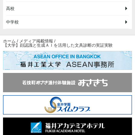
高校
中学校
ホーム
/
メディア掲載情報
/
【大学】顔認識と生成ＡＩを活用した文具診断の実証実験