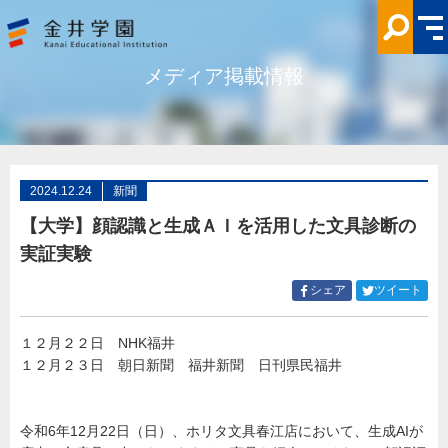
【大
学】
顔
認
識
メディア掲載情報
と
生
成
Ａ
Ｉ
を
活
用
し
2024.12.24
新聞
た
文
【大学】顔認識と生成ＡＩを活用した文具診断の
具
診
実証実験
断
の
実
Facebook
Twitt
シェア
ツイート
証
で
で
実
シ
シ
験
メ
１２月２２日 NHK福井
ェ
ェ
デ
１２月２３日 朝日新聞 福井新聞 日刊県民福井
ア
ア
ィ
ア
す
す
掲
る
る
載
情
令和6年12月22日（日）、ホリタ文具春江店において、生成AIが
報