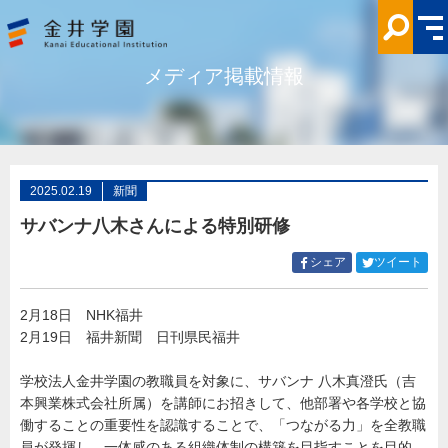
サ
バ
ン
ナ
八
メディア掲載情報
木
さ
ん
に
よ
る
特
別
研
2025.02.19
新聞
修
メ
サバンナ八木さんによる特別研修
デ
ィ
ア
Facebook
Twitt
シェア
ツイート
掲
で
で
載
シ
シ
情
報
2月18日 NHK福井
ェ
ェ
金
2月19日 福井新聞 日刊県民福井
ア
ア
井
学
す
す
園
る
る
学校法人金井学園の教職員を対象に、サバンナ 八木真澄氏（吉
本興業株式会社所属）を講師にお招きして、他部署や各学校と協
働することの重要性を認識することで、「つながる力」を全教職
員が発揮し、一体感のある組織体制の構築を目指すことを目的