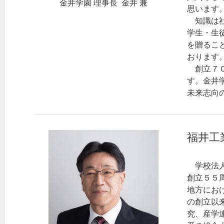
金井学園 理事長 金井 兼
思います
知識は社
学生・生
を贈るこ
おります
創立７０
す。金井
未来志向
福井工
学校法人
創立５５
地方にお
の創立以
究、産学