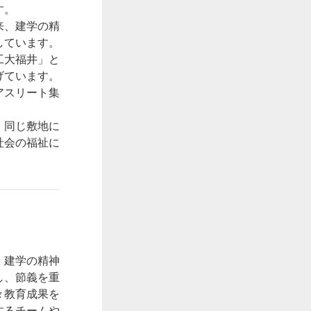
す。
来、建学の精
しています。
工大福井」と
げています。
アスリート集
、同じ敷地に
社会の福祉に
。建学の精神
し、節義を重
々教育成果を
するチームや