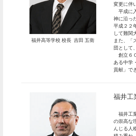
変更に伴
平成に入
神に沿っ
平成２２
して難関
福井高等学校 校長 吉田 五衛
また、「
団として
創立６０
ある中学
貢献」で
福井工
福井工業
の崇高な
んじる人
積み重ね