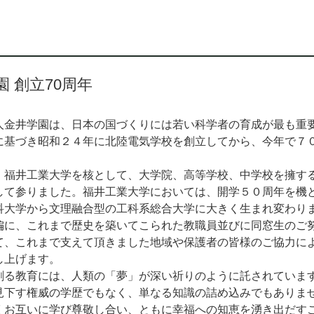
園 創立70周年
金井学園は、日本の国づくりには若い科学者の育成が最も重
に基づき昭和２４年に北陸電気学校を創立してから、今年で７
福井工業大学を核として、大学院、高等学校、中学校を擁す
して参りました。福井工業大学においては、開学５０周年を機
科大学から文理融合型の工科系総合大学に大きく生まれ変わり
に、これまで歴史を築いてこられた教職員並びに同窓生のご
て、これまで支えて頂きました地域や保護者の皆様のご協力に
し上げます。
る教育には、人類の「夢」が深い祈りのように託されていま
見下す権威の学歴でもなく、単なる知識の詰め込みでもありま
くお互いに学び尊敬し合い、ともに幸福への知恵を湧き出だす