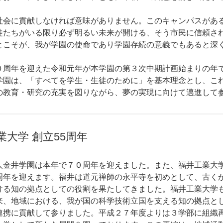
。
会に貢献しなければ意味がありません。このキャンパスがあ
徒たちがいる限り必ず明るい未来が開ける、そう市民に信頼さ
とこそが、我が学園の使命であり学園存続の意義でもあると深
。
周年を迎えた令和元年が本学園の第３次中期計画始まりの年
学園は、「すべてを学生・生徒のために」を基本理念とし、こ
の教育・研究の充実を図りながら、夢の実現に向けて邁進して
業大学 創立55周年
金井学園は本年で７０周年を迎えました。また、福井工業大
周年を迎えます。福井は道元禅師の永平寺を初めとして、古く
ける知の拠点としての役割を果たしてきました。福井工業大学
来、地域における、我が国の科学技術立国を支える知の拠点と
連携に貢献して参りました。平成２７年度よりは３学部に組織