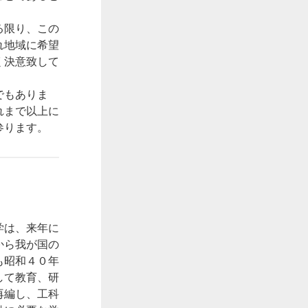
る限り、この
れ地域に希望
く決意致して
でもありま
れまで以上に
参ります。
学は、来年に
から我が国の
も昭和４０年
して教育、研
再編し、工科