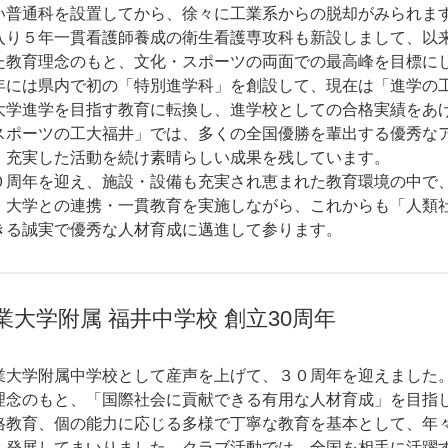
い普通科を設置してから、徐々に工業系からの脱却がみられま
り５年一貫看護師養成の衛生看護専攻科も新設しまして、以
た教育理念のもと、文化・スポーツの両面での最高峰を目標に
年には県内で初の「特別進学科」を創設して、現在は「進学の
大学進学を目指す教育に転換し、進学校としての合格実績をあ
スポーツの工大福井」では、多くの全国優勝を輩出する優秀な
、充実した活動を続け素晴らしい成果を残しています。
周年を迎え、施設・設備も充実され恵まれた教育環境の中で
・大学との連携・一貫教育を実施しながら、これからも「人類
きる誠実で優秀な人材育成に邁進して参ります。
業大学附属
福井中学校
創立30周年
大学附属中学校として産声を上げて、３０周年を迎えました
理念のもと、「国際社会に貢献できる有用な人材育成」を目指
格教育、個の能力に応じる多様で丁寧な教育を基本として、年
、発展してまいりました。クラブ活動では、全国を相手に活躍