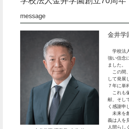
学校法人金井学園創立70周年
message
金井学
学校法人
強い信念
ました。
この間、
して発展
７年に単
これも偏
献、そし
く感謝申
未来を創
義は人を
人間らし