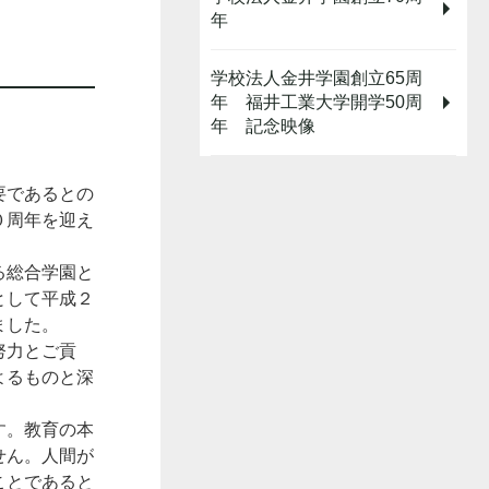
年
学校法人金井学園創立65周
年 福井工業大学開学50周
年 記念映像
要であるとの
０周年を迎え
る総合学園と
として平成２
ました。
努力とご貢
よるものと深
す。教育の本
せん。人間が
ことであると