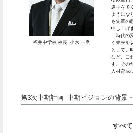
選手を多
ようにな
も先輩の
申し上げ
時代の変
福井中学校 校長 小木 一良
く未来を
として、
など、こ
す。その
人材育成
第3次中期計画 -中期ビジョンの背景・
すべて