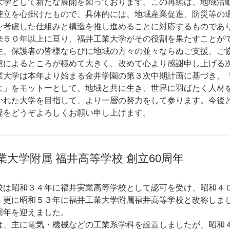
大学として新たな展開を図っております。この再編は、地域活
確立を心掛けたもので、具体的には、地域産業促進、防災等の
を考慮した仕組みと構造を推し進めることに対応するものであ
５０年以上に亘り、福井工業大学がその役割を果たすことが
生、保護者の皆様ならびに地域の方々の並々ならぬご支援、ご
慮によるところが極めて大きく、改めて心より感謝申し上げる
大学は本年より始まる金井学園の第３次中期計画に基づき、
に」をモットーとして、地域と共に生き、世界に羽ばたく人材
かれた大学を目指して、より一層の努力をして参ります。今後
程をどうぞよろしくお願い申し上げます。
業大学附属
福井高等学校
創立60周年
は昭和３４年に福井実業高等学校として認可を受け、昭和４
、更に昭和５３年に福井工業大学附属福井高等学校と改称しま
周年を迎えました。
、主に電気・機械などの工業系学科を設置しましたが、昭和