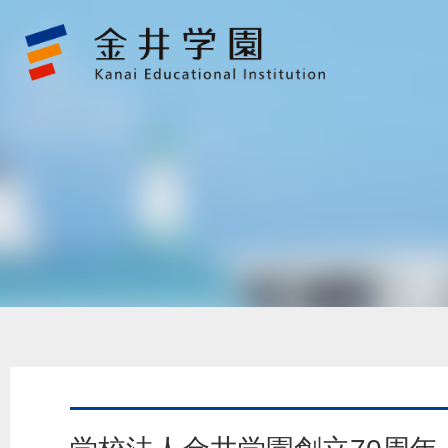
学
校
法
人
金
井
学
園
創
立
70
周
年
金
井
学
園