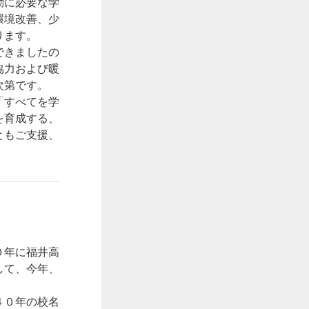
動に必要な学
環境改善、少
ります。
できましたの
協力および暖
次第です。
「すべてを学
を育成する、
ともご支援、
０年に福井高
して、今年、
４０年の校名