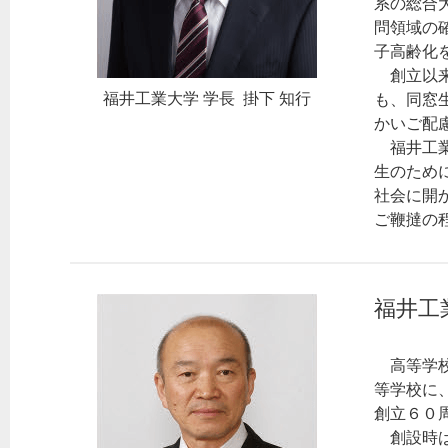
系の総合
問領域の
子高齢化
創立以来
福井工業大学 学長 掛下 知行
も、同窓
かいご配
福井工業
生のため
社会に開
ご鞭撻の
福井工
高等学校
等学校に
創立６０
創設時は