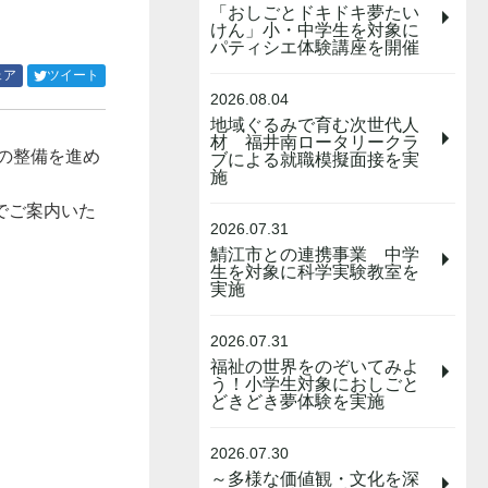
「おしごとドキドキ夢たい
けん」小・中学生を対象に
パティシエ体験講座を開催
Facebook
Twitter
ェア
ツイート
で
で
2026.08.04
シ
シ
地域ぐるみで育む次世代人
ェ
ェ
材 福井南ロータリークラ
の整備を進め
ア
ア
ブによる就職模擬面接を実
施
す
す
る
る
でご案内いた
2026.07.31
鯖江市との連携事業 中学
生を対象に科学実験教室を
実施
2026.07.31
福祉の世界をのぞいてみよ
う！小学生対象におしごと
どきどき夢体験を実施
2026.07.30
～多様な価値観・文化を深