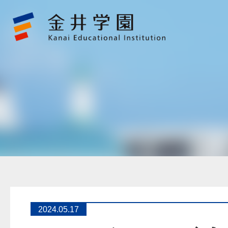
13.5m
パ
ラ
ボ
ラ
ア
ン
テ
ナ
完
成
お
披
露
目
式
及
び
特
別
講
演
会
開
催
金
2024.05.17
井
学