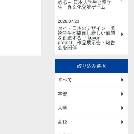
める～ 日本人学生と留学
生 異文化交流ゲーム
2026.07.23
タイ・日本のデザイン・美
術学生が協働し新しい価値
を創造する 「koyori
project」作品展示会・報告
会を開催
絞り込み選択
すべて
本部
大学
高校