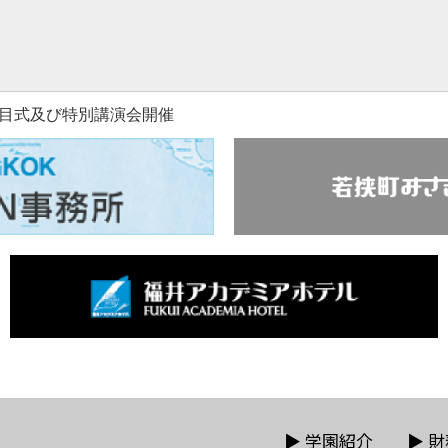
露目式及び特別講演会開催
▶
学園紹介
▶
財