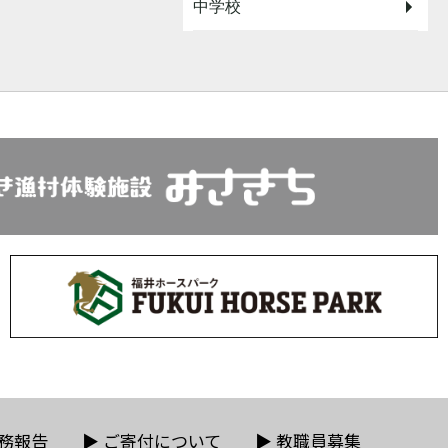
中学校
務報告
▶
ご寄付について
▶
教職員募集