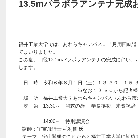
13.5mパラボラアンテナ完
園
福井工業大学では、あわらキャンパスに「月周回軌道
てまいりました。
この度、口径13.5mパラボラアンテナの完成に伴
します。
日 時 令和６年６月１日（土）１３:３０～１５:
※なお１２:３０から記者様向けの説
場 所 福井工業大学あわらキャンパス（あわら市北潟
次 第 13:30～ 開式の辞 学長挨拶、来賓祝辞
14:00～ 特別講演会
講師：宇宙飛行士 毛利衛 氏
テーマ：宇宙開発のこれからと福井工業大学に期待