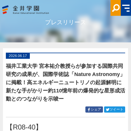
福
井
工
業
大
プレスリリース
学
宮
本
祐
介
教
授
ら
が
2026.06.17
参
加
福井工業大学 宮本祐介教授らが参加する国際共同
す
る
研究の成果が、国際学術誌「Nature Astronomy」
国
際
に掲載！高エネルギーニュートリノの起源解明に
共
同
新たな手がかりー約110憶年前の爆発的な星形成活
研
究
動とのつながりを示唆ー
の
成
果
Facebook
Twitt
シェア
ツイート
が、
で
で
国
シ
シ
際
学
【R08-40】
ェ
ェ
術