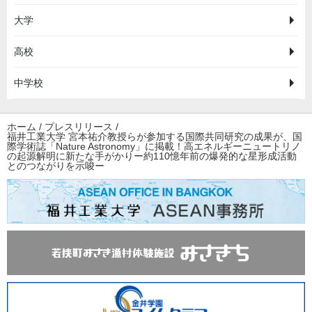
大学
高校
中学校
ホーム
/
プレスリリース
/
福井工業大学 宮本祐介教授らが参加する国際共同研究の成果が、国
際学術誌「Nature Astronomy」に掲載！高エネルギーニュートリノ
の起源解明に新たな手がかりー約110憶年前の爆発的な星形成活動
とのつながりを示唆ー