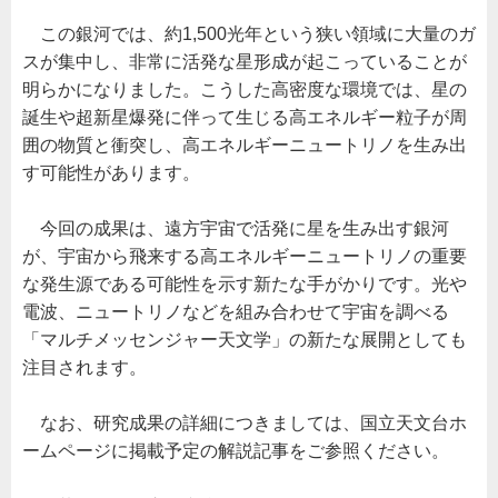
約
110
この銀河では、約1,500光年という狭い領域に大量のガ
憶
年
スが集中し、非常に活発な星形成が起こっていることが
前
の
明らかになりました。こうした高密度な環境では、星の
爆
発
誕生や超新星爆発に伴って生じる高エネルギー粒子が周
的
囲の物質と衝突し、高エネルギーニュートリノを生み出
な
星
す可能性があります。
形
成
活
動
今回の成果は、遠方宇宙で活発に星を生み出す銀河
と
が、宇宙から飛来する高エネルギーニュートリノの重要
の
つ
な発生源である可能性を示す新たな手がかりです。光や
な
が
電波、ニュートリノなどを組み合わせて宇宙を調べる
り
を
「マルチメッセンジャー天文学」の新たな展開としても
示
唆
注目されます。
ー
金
井
なお、研究成果の詳細につきましては、国立天文台ホ
学
園
ームページに掲載予定の解説記事をご参照ください。