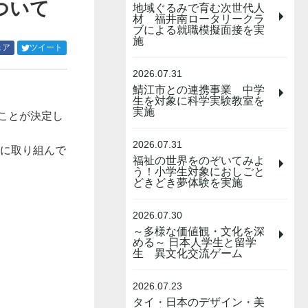
について
地域ぐるみで育む次世代人
材 福井南ロータリークラ
ブによる就職模擬面接を実
施
Facebook
Twitter
ェア
ツイート
で
で
シ
シ
2026.07.31
ェ
ェ
鯖江市との連携事業 中学
ア
ア
生を対象に科学実験教室を
実施
す
す
ことが決定し
る
る
2026.07.31
備に取り組んで
福祉の世界をのぞいてみよ
う！小学生対象におしごと
どきどき夢体験を実施
2026.07.30
～多様な価値観・文化を深
める～ 日本人学生と留学
生 異文化交流ゲーム
2026.07.23
タイ・日本のデザイン・美