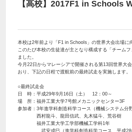
【高校】2017F1 in School
本校は2年前より「F1 in Schools」の世界大
このたび本校の生徒達が主となり構成する「チームフ
ました。
今月22日からマレーシアで開催される第13回世界
おり、下記の日程で渡航前の最終試走を実施します。
○最終試走会
日 時：平成29年9月16日（土） 12：00～
場 所：福井工業大学7号館メカニックセンター3F
参加者：3年進学科創造科学コース（機械システム分
西村龍斗、龍田信武、丸木猛斗、荒谷樹
福井工業大学工学部機械工学科1年
武安成巳（進学科創造科学コース 平成28