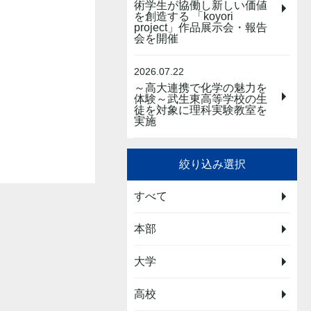
術学生が協働し新しい価値
を創造する 「koyori
project」作品展示会・報告
会を開催
2026.07.22
～高大連携で化学の魅力を
体験～武生東高等学校の生
徒を対象に理科実験教室を
実施
絞り込み選択
すべて
本部
大学
高校