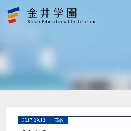
【高
校】
2017F1
in
Schools
World
Finals
マ
レ
ー
シ
ア
大
会
参
加
に
つ
い
て
金
井
学
園
2017.09.13
高校