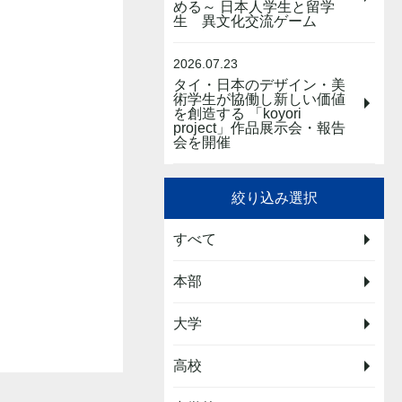
める～ 日本人学生と留学
生 異文化交流ゲーム
2026.07.23
タイ・日本のデザイン・美
術学生が協働し新しい価値
を創造する 「koyori
project」作品展示会・報告
会を開催
絞り込み選択
すべて
本部
大学
高校