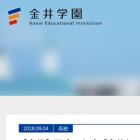
【高
校】
平
成
30
年
度
「高
校
祭」
の
開
催
に
つ
い
て
金
井
学
園
2018.09.04
高校