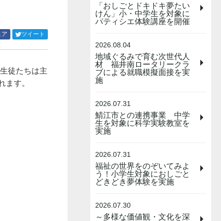
「おしごとドキドキ夢たい
けん」小・中学生を対象に
パティシエ体験講座を開催
Facebook
Twitter
ェア
ツイート
で
で
2026.08.04
シ
シ
地域ぐるみで育む次世代人
ェ
ェ
材 福井南ロータリークラ
、生徒たちは主
ア
ア
ブによる就職模擬面接を実
施
す
す
れます。
る
る
2026.07.31
鯖江市との連携事業 中学
生を対象に科学実験教室を
実施
2026.07.31
福祉の世界をのぞいてみよ
う！小学生対象におしごと
どきどき夢体験を実施
2026.07.30
～多様な価値観・文化を深