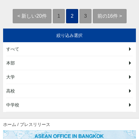
< 新しい20件
1
2
3
前の16件 >
絞り込み選択
すべて
本部
大学
高校
中学校
ホーム
/
プレスリリース