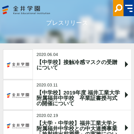
プ
レ
ス
リ
リ
プレスリリース
ー
ス
中
学
校
金
井
学
2020.06.04
園
【中学校】接触冷感マスクの受贈
について
2020.03.11
【中学校】2019年度 福井工業大学
附属福井中学校 卒業証書授与式
の開催について
2020.02.19
【大学・中学校】福井工業大学と
附属福井中学校との中大連携事業