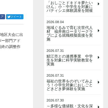
「おしごとドキドキ夢たい
けん」小・中学生を対象に
パティシエ体験講座を開催
Facebook
Twitter
ェア
ツイート
で
で
2026.08.04
シ
シ
地域ぐるみで育む次世代人
ェ
ェ
材 福井南ロータリークラ
陸地区大会に出
ア
ア
ブによる就職模擬面接を実
施
す
す
パー部門アド
る
る
最終の調整作
2026.07.31
鯖江市との連携事業 中学
生を対象に科学実験教室を
実施
2026.07.31
福祉の世界をのぞいてみよ
う！小学生対象におしごと
どきどき夢体験を実施
2026.07.30
～多様な価値観・文化を深