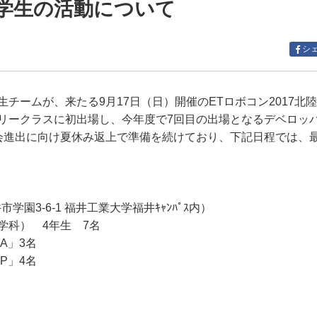
学生の活動について
シ
チームが、来たる9月17日（日）開催のETロボコン2017北
リークラスに初出場し、今年度で7回目の出場となるデベロッ
会進出に向け夏休み返上で準備を続けており、下記日程では、
園3-6-1 福井工業大学福井ｷｬﾝﾊﾟｽ内）
学科） 4年生 7名
A」3名
P」4名