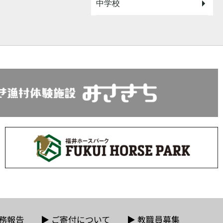
中学校
務報告
▶
ご寄付について
▶
教職員募集