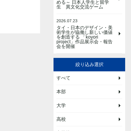
める～ 日本人学生と留学
生 異文化交流ゲーム
2026.07.23
タイ・日本のデザイン・美
術学生が協働し新しい価値
を創造する 「koyori
project」作品展示会・報告
会を開催
絞り込み選択
すべて
本部
大学
高校