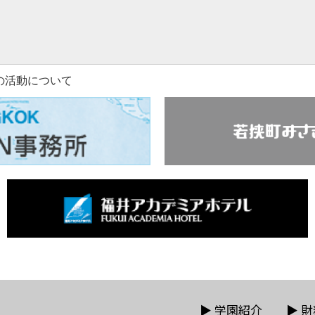
の活動について
▶
学園紹介
▶
財