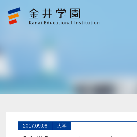
【大
学】
ET
ロ
ボ
コ
ン
に
向
け
た
学
生
の
活
動
に
つ
い
て
金
井
学
園
2017.09.08
大学