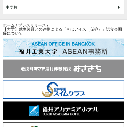
中学校
ホーム
/
プレスリリース
/
【大学】武生製麺との連携による「そばアイス（仮称）」試食会開
催について