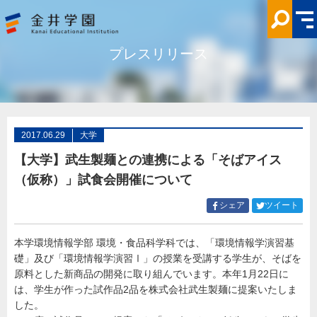
【大
学】
武
生
製
プレスリリース
麺
と
の
連
携
に
よ
る
「そ
2017.06.29
大学
ば
ア
【大学】武生製麺との連携による「そばアイス
イ
ス
（仮称）」試食会開催について
（仮
称）」
試
Facebook
Twitt
シェア
ツイート
食
で
で
会
シ
シ
開
催
本学環境情報学部 環境・食品科学科では、「環境情報学演習基
ェ
ェ
に
礎」及び「環境情報学演習Ⅰ」の授業を受講する学生が、そばを
ア
ア
つ
い
す
す
原料とした新商品の開発に取り組んでいます。本年1月22日に
て
る
る
は、学生が作った試作品2品を株式会社武生製麺に提案いたしま
金
井
した。
学