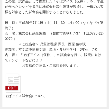
この度、試作品として提案した「そばアイス（仮称）」を、学生
園
が作ったレシピを参考に株式会社武生製麺が製造し、一般のお客
様を対象とした試食会を開催することになりました。
日 時：平成29年7月1日（土）11：30～14：00（なくなり次第
終了）
会 場：株式会社武生製麺 （越前市真柄町7-37 TEL0778-22-
0272 ）
＜ご担当者＞ 品質管理課 課長 西原 俊樹氏
参加者：本学環境情報学部 環境・食品科学科 3年生 7名
内 容： 「そばアイス（仮称）」の試食会を行い、販売に向け
てアンケートなどにより
お客様のご意見・ご感想を伺います。
そばアイス試食会について