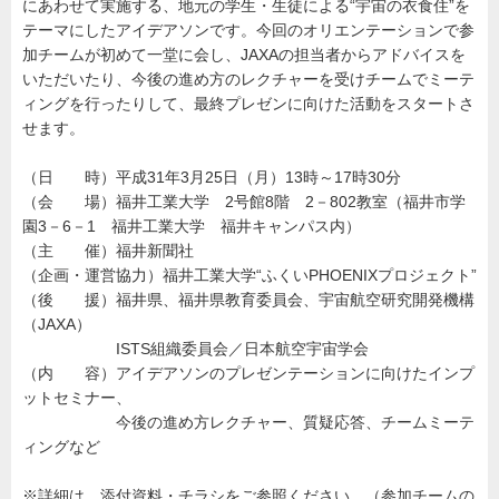
にあわせて実施する、地元の学生・生徒による“宇宙の衣食住”を
開
催
テーマにしたアイデアソンです。今回のオリエンテーションで参
に
つ
加チームが初めて一堂に会し、JAXAの担当者からアドバイスを
い
いただいたり、今後の進め方のレクチャーを受けチームでミーテ
て
金
ィングを行ったりして、最終プレゼンに向けた活動をスタートさ
井
せます。
学
園
（日 時）平成31年3月25日（月）13時～17時30分
（会 場）福井工業大学 2号館8階 2－802教室（福井市学
園3－6－1 福井工業大学 福井キャンパス内）
（主 催）福井新聞社
（企画・運営協力）福井工業大学“ふくいPHOENIXプロジェクト”
（後 援）福井県、福井県教育委員会、宇宙航空研究開発機構
（JAXA）
ISTS組織委員会／日本航空宇宙学会
（内 容）アイデアソンのプレゼンテーションに向けたインプ
ットセミナー、
今後の進め方レクチャー、質疑応答、チームミーテ
ィングなど
※詳細は、添付資料・チラシをご参照ください。（参加チームの