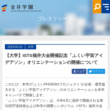
【大
学】
ISTS
福
井
プレスリリース
大
会
開
催
記
念
「ふ
く
い
2019.03.22
大学
宇
宙
【大学】ISTS福井大会開催記念「ふくい宇宙アイ
ア
イ
デアソン」オリエンテーションの開催について
デ
ア
ソ
Facebook
Twitt
シェア
ツイート
ン」
で
で
オ
シ
シ
リ
エ
このたび、本学の“ふくいPHOENIXプロジェクト”が企画・運営協
ェ
ェ
ン
力する「ふくい宇宙アイデアソン」のオリエンテーションを本学
ア
ア
テ
ー
す
す
キャンパスで開催します。
シ
る
る
「ふくい宇宙アイデアソン」は、今年6月に福井で開催される第
ョ
ン
32回宇宙技術および科学の国際シンポジウム（ISTS）福井大会
の