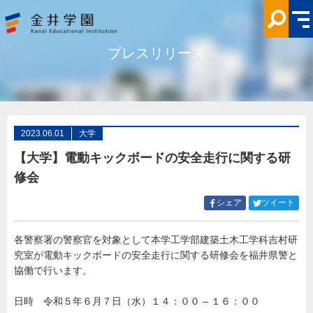
【大
学】
電
動
キ
プレスリリース
ッ
ク
ボ
ー
ド
の
安
全
走
2023.06.01
大学
行
に
【大学】電動キックボードの安全走行に関する研
関
す
修会
る
研
修
Facebook
Twitt
シェア
ツイート
会
で
で
金
シ
シ
井
学
各警察署の警察官を対象として本学工学部建築土木工学科吉村研
ェ
ェ
園
究室が電動キックボードの安全走行に関する研修会を福井県警と
ア
ア
す
す
協働で行います。
る
る
日時 令和５年６月７日（水）１４：００ – １６：００