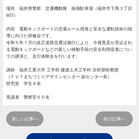
場所 福井県警察 交通機動隊 南側駐車場（福井市下馬３丁目
607）
内容 電動キックボードの交通ルール啓発と安全な運転技術の指
導に向けた研修会です。
令和５年７月の改正道路交通法施行により、今後普及が見込まれ
る電動キックボードなどの新しい移動手段の安全利用促進につい
ての講演と、走行体験会を行います。
講師 福井工業大学 工学部 建築土木工学科 吉村朋矩教授
（ＦＵＴまちづくりデザインセンター 副センター長）
研究室 学生６名
受講者 警察官６０名
新しい記事へ
前の記事へ