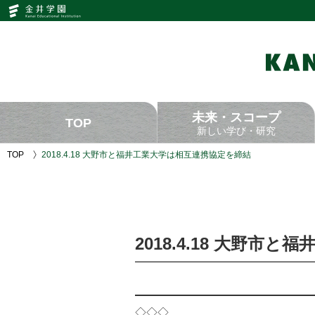
2018.4.18
大
野
市
と
福
井
工
業
大
未来・スコープ
学
TOP
は
新しい学び・研究
相
互
TOP
2018.4.18 大野市と福井工業大学は相互連携協定を締結
連
携
協
定
を
締
結
2018.4.18 大野
｜
KANAIGAKUEN
ACTION
BOOK
｜
金
井
◇◇◇