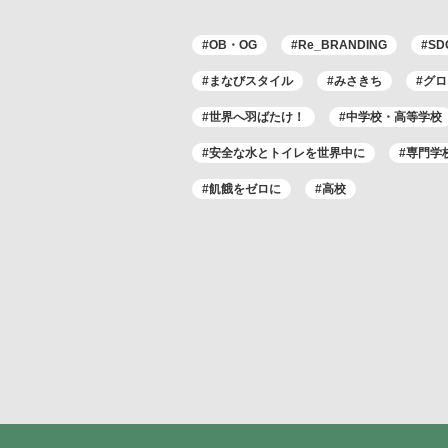
#OB・OG
#Re_BRANDING
#SD
#まなびスタイル
#みさきち
#グ
#世界へ羽ばたけ！
#中学校・高等学校
#安全な水とトイレを世界中に
#専門学
#飢餓をゼロに
#高校