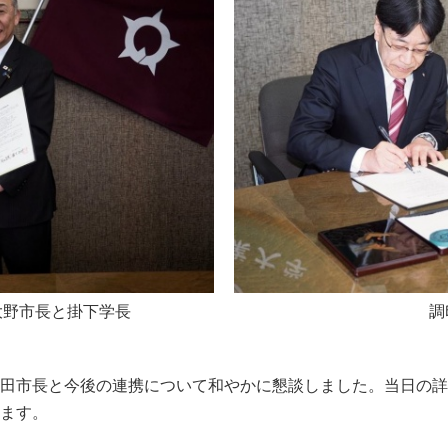
大野市長と掛下学長
調
田市長と今後の連携について和やかに懇談しました。当日の詳
ます。