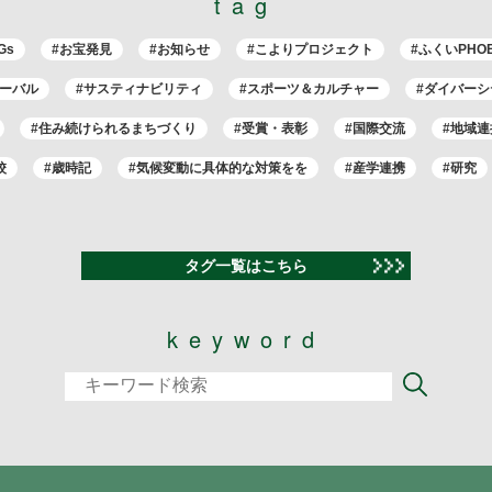
tag
Gs
#お宝発見
#お知らせ
#こよりプロジェクト
#ふくいPHO
ローバル
#サスティナビリティ
#スポーツ＆カルチャー
#ダイバーシ
#住み続けられるまちづくり
#受賞・表彰
#国際交流
#地域連
校
#歳時記
#気候変動に具体的な対策をを
#産学連携
#研究
タグ一覧はこちら
keyword