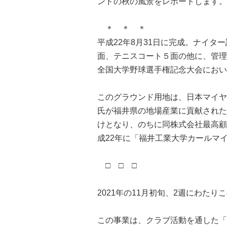
ンドの秋の風景をレポートします。
＊ ＊ ＊
平成22年8月31日に完成。ナイタ
面、テニスコート５面の他に、管理
全国大学野球選手権記念大会におい
このグラウンド用地は、日本マイヤ
氏が福井県の地場産業に貢献された
けとなり、のちに同株式会社最高顧
成22年に「福井工業大学カールマ
□ □ □
2021年の11月初旬、2週にわた
この事業は、クラブ活動を通した「