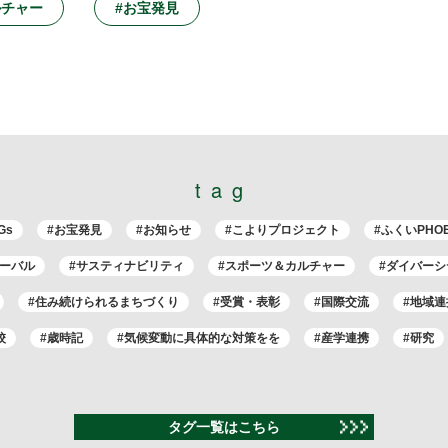
ルチャー
#お宝発見
tag
Gs
#お宝発見
#お知らせ
#こよりプロジェクト
#ふくいPHO
ローバル
#サスティナビリティ
#スポーツ＆カルチャー
#ダイバーシ
#住み続けられるまちづくり
#受賞・表彰
#国際交流
#地域連
校
#歳時記
#気候変動に具体的な対策をを
#産学連携
#研究
タグ一覧はこちら