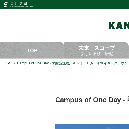
Campus
of
One
Day
-
学
園
施
設
紹
未来・スコープ
介
TOP
＃
新しい学び・研究
02
｜
TOP
Campus of One Day - 学園施設紹介＃02｜FUTカールマイヤーグラウン
FUT
カ
ー
ル
マ
イ
ヤ
Campus of One 
ー
グ
ラ
ウ
ン
ド
｜