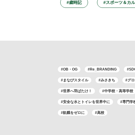
#歳時記
#スポーツ＆カ
#OB・OG
#Re_BRANDING
#SD
#まなびスタイル
#みさきち
#グ
#世界へ羽ばたけ！
#中学校・高等学校
#安全な水とトイレを世界中に
#専門学
#飢餓をゼロに
#高校