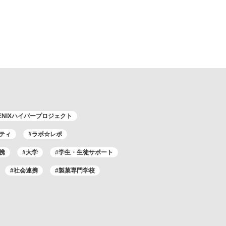
ENIXハイパープロジェクト
ティ
#ラボ☆レポ
携
#大学
#学生・生徒サポート
#社会連携
#製菓専門学校