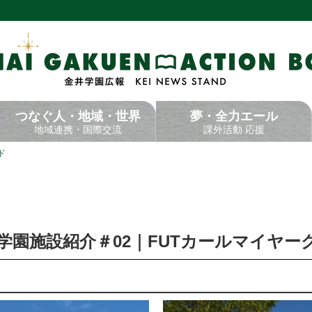
つなぐ
人・地域・世界
夢・全力エール
地域連携・国際交流
課外活動 応援
ド
Day - 学園施設紹介＃02｜FUTカールマイ