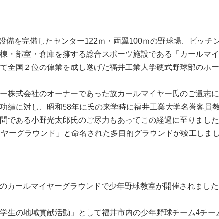
ー設備を完備したセンター122ｍ・両翼100ｍの野球場、ピッ
棟・部室・倉庫を擁する総合スポーツ施設である「カールマイ
て全国２位の偉業を成し遂げた福井工業大学硬式野球部のホー
ー株式会社のオーナーであった故カールマイヤー氏のご遺志に
功績に対し、昭和58年に氏の来学時に福井工業大学名誉客員
問である小野光太郎氏のご尽力もあってこの経過に至りました
イヤーグラウンド」と命名された多目的グラウンドが竣工しま
りこのカールマイヤーグラウンドで少年野球教室が開催されまし
学生の地域貢献活動」として福井市内の少年野球チーム4チー