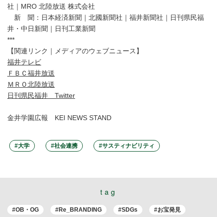
社｜MRO 北陸放送 株式会社
新 聞：日本経済新聞｜北國新聞社｜福井新聞社｜日刊県民福
井・中日新聞｜日刊工業新聞
***
【関連リンク｜メディアのウェブニュース】
福井テレビ
ＦＢＣ福井放送
ＭＲＯ北陸放送
日刊県民福井 Twitter
金井学園広報 KEI NEWS STAND
#大学
#社会連携
#サスティナビリティ
tag
#OB・OG
#Re_BRANDING
#SDGs
#お宝発見