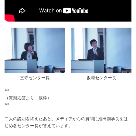
三寺センター長
坂﨑センター長
***
（質疑応答より 抜粋）
***
二人の説明を終えたあと、メディアからの質問に池田副学長をは
じめ各センター長が答えています。