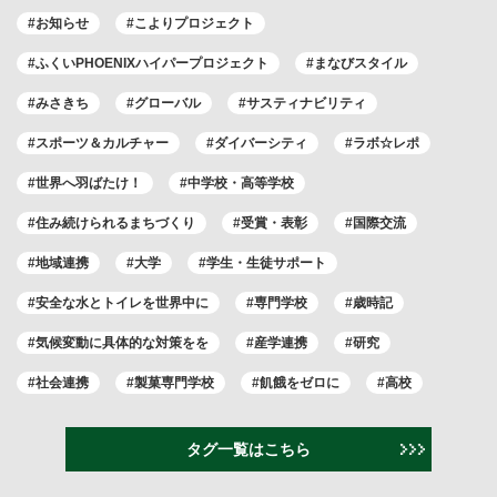
#お知らせ
#こよりプロジェクト
#ふくいPHOENIXハイパープロジェクト
#まなびスタイル
#みさきち
#グローバル
#サスティナビリティ
#スポーツ＆カルチャー
#ダイバーシティ
#ラボ☆レポ
#世界へ羽ばたけ！
#中学校・高等学校
#住み続けられるまちづくり
#受賞・表彰
#国際交流
#地域連携
#大学
#学生・生徒サポート
#安全な水とトイレを世界中に
#専門学校
#歳時記
#気候変動に具体的な対策をを
#産学連携
#研究
#社会連携
#製菓専門学校
#飢餓をゼロに
#高校
タグ一覧はこちら