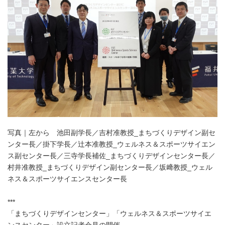
設
立
｜
KANAIGAKUEN
ACTION
BOOK
｜
金
井
学
園
写真｜左から 池田副学長／吉村准教授_まちづくりデザイン副セ
ンター長／掛下学長／辻本准教授_ウェルネス＆スポーツサイエン
ス副センター長／三寺学長補佐_まちづくりデザインセンター長／
村井准教授_まちづくりデザイン副センター長／坂﨑教授_ウェル
ネス＆スポーツサイエンスセンター長
***
「まちづくりデザインセンター」「ウェルネス＆スポーツサイエ
ンスセンター」設立記者会見の開催