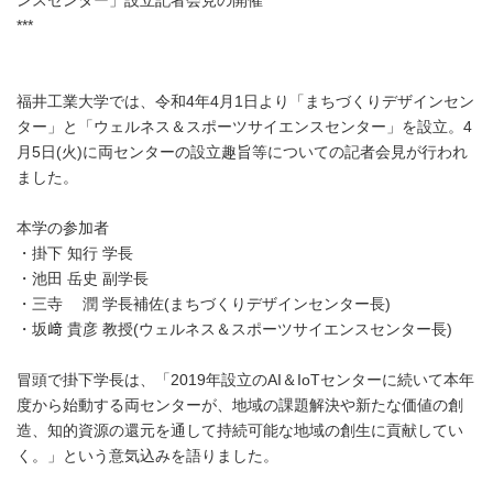
***
福井工業大学では、令和4年4月1日より「まちづくりデザインセン
ター」と「ウェルネス＆スポーツサイエンスセンター」を設立。4
月5日(火)に両センターの設立趣旨等についての記者会見が行われ
ました。
本学の参加者
・掛下 知行 学長
・池田 岳史 副学長
・三寺 潤 学長補佐(まちづくりデザインセンター長)
・坂﨑 貴彦 教授(ウェルネス＆スポーツサイエンスセンター長)
冒頭で掛下学長は、「2019年設立のAI＆IoTセンターに続いて本年
度から始動する両センターが、地域の課題解決や新たな価値の創
造、知的資源の還元を通して持続可能な地域の創生に貢献してい
く。」という意気込みを語りました。