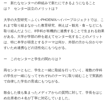
ー 新たなセンターの枠組みで新たにできるようになること
は？ センター設立のメリットは？
大学の大型研究～ふくいPHOENIXハイパープロジェクトでは、こ
れまで取り組まなかった教育研究、例えば～観光・食～などにも
取り組んだように、8学科が有機的に連携することで生まれる効果
がある。大学が学部の枠を超えてセンター化することのメリット
は、特に本学が得意とするテーマは何か、外部の方から分かりや
すいため連携などの活性化にもつながる。
ー このセンターと学生の関わりは？
両センターともに、学生と一緒に取組を行っていく。複数の学科
の学生が一緒になってそれぞれのテーマに取り組むことで実践的
で自律した学生の育成にもつながる。
散会した後も集まったメディアからの質問に対して、学長をはじ
め出席者の４名が丁寧に対応していました。