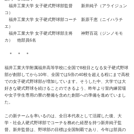
福井工業大学 女子硬式野球部監督 新井純子（アライジュン
コ）
福井工業大学 女子硬式野球部コーチ 新原千恵（ニイハラチ
エ）
福井工業大学 女子硬式野球部主将 神野百花（ジンノモモ
カ） 他部員6名
＊ ＊ ＊
福井工業大学附属福井高等学校に全国で8校目となる女子硬式野球
部が創部してから10年、全国では5倍の40校を超える程にまで高校
での女子硬式野球部が増加しています。そうした中、大学では大
好きな硬式野球を続けることのできるよう、昨年より室内練習場
や女子学生専用の寮の整備を含めた創部への準備を進めていまし
た。
この新チームを率いるのは、全日本代表として活躍した後、大
学・社会人硬式野球部でコーチを務めた経歴を持つ新井純子監
督。新井監督は、野球部の目標は全国制覇であり、今年は部員の