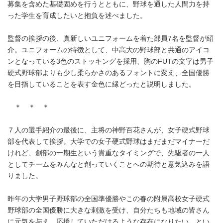
募集を含めた基礎固めを行うとともに、野球を通した人間力を持
った学生を育成したいと抱負を述べました。
監督の挨拶の後、真新しいユニフォームを着た部員7名を監督が紹
介。ユニフォームの特徴として、中高大の野球部と共通のアイコ
ンとなっている3色のストッキングを採用、胸のFUTの文字は男子
硬式野球部よりも少し柔らかさのあるフォントに変え、全国優勝
を目指していることを表す金色に縁どったと説明しました。
＊ ＊ ＊
７人の選手紹介の最後に、主将の神野百花さんが、女子硬式野球
部を代表して挨拶。大学での女子硬式野球はまだまだマイナーだ
けれど、創部の一期生という貴重なタイミングで、先駆者の一人
としてチームをみんなと創っていくことへの期待と意気込みを語
りました。
昨年の大学男子野球部の全国準優勝やこの春の附属高校女子硬式
野球部の全国優勝に大きな刺激を受け、自分たちも地域の皆さん
に元気を与え、応援していただけるような存在になりたい、とい