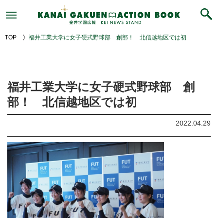
福
井
工
業
大
学
TOP
福井工業大学に女子硬式野球部 創部！ 北信越地区では初
に
女
子
硬
式
野
福井工業大学に女子硬式野球部 創
球
部
創
部！ 北信越地区では初
部！
北
信
2022.04.29
越
地
区
で
は
初
｜
KANAIGAKUEN
ACTION
BOOK
｜
金
井
学