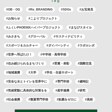
tag
#OB・OG
#Re_BRANDING
#SDGs
#お宝発見
#お知らせ
#こよりプロジェクト
#ふくいPHOENIXハイパープロジェクト
#まなびスタイル
#みさきち
#グローバル
#サスティナビリティ
#スポーツ＆カルチャー
#ダイバーシティ
#ラボ☆レポ
#世界へ羽ばたけ！
#中学校・高等学校
#住み続けられるまちづくり
#受賞・表彰
#国際交流
#地域連携
#大学
#学生・生徒サポート
#安全な水とトイレを世界中に
#専門学校
#歳時記
#気候変動に具体的な対策をを
#産学連携
#研究
#社会連携
#製菓専門学校
#飢餓をゼロに
#高校