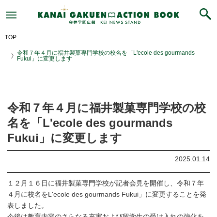
令
和
７
年
４
月
TOP
に
福
令和７年４月に福井製菓専門学校の校名を「L'ecole des gourmands
井
Fukui」に変更します
製
菓
専
門
学
校
の
令和７年４月に福井製菓専門学校の校
校
名
名を「L'ecole des gourmands
を
「L'ecole
Fukui」に変更します
des
gourmands
Fukui」
2025.01.14
に
変
更
し
１２月１６日に福井製菓専門学校が記者会見を開催し、令和７年
ま
す
４月に校名をL'ecole des gourmands Fukui」に変更することを発
｜
表しました。
KANAIGAKUEN
ACTION
今後は教育内容のさらなる充実および留学生の受け入れの強化を