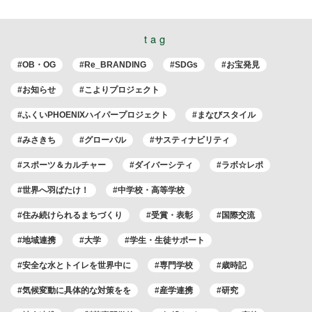
tag
#OB・OG
#Re_BRANDING
#SDGs
#お宝発見
#お知らせ
#こよりプロジェクト
#ふくいPHOENIXハイパープロジェクト
#まなびスタイル
#みさきち
#グローバル
#サスティナビリティ
#スポーツ＆カルチャー
#ダイバーシティ
#ラボ☆レポ
#世界へ羽ばたけ！
#中学校・高等学校
#住み続けられるまちづくり
#受賞・表彰
#国際交流
#地域連携
#大学
#学生・生徒サポート
#安全な水とトイレを世界中に
#専門学校
#歳時記
#気候変動に具体的な対策をを
#産学連携
#研究