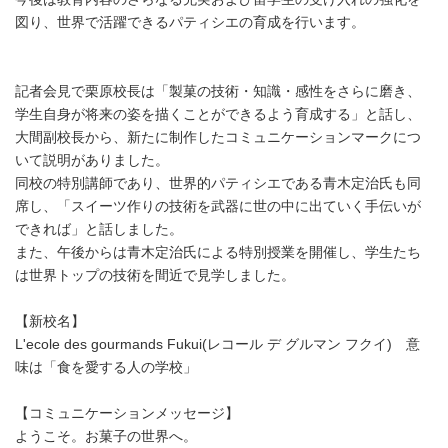
BOOK
｜
図り、世界で活躍できるパティシエの育成を行います。
金
井
学
園
記者会見で栗原校長は「製菓の技術・知識・感性をさらに磨き、
学生自身が将来の姿を描くことができるよう育成する」と話し、
大間副校長から、新たに制作したコミュニケーションマークにつ
いて説明がありました。
同校の特別講師であり、世界的パティシエである青木定治氏も同
席し、「スイーツ作りの技術を武器に世の中に出ていく手伝いが
できれば」と話しました。
また、午後からは青木定治氏による特別授業を開催し、学生たち
は世界トップの技術を間近で見学しました。
【新校名】
L'ecole des gourmands Fukui(レコール デ グルマン フクイ) 意
味は「食を愛する人の学校」
【コミュニケーションメッセージ】
ようこそ。お菓子の世界へ。