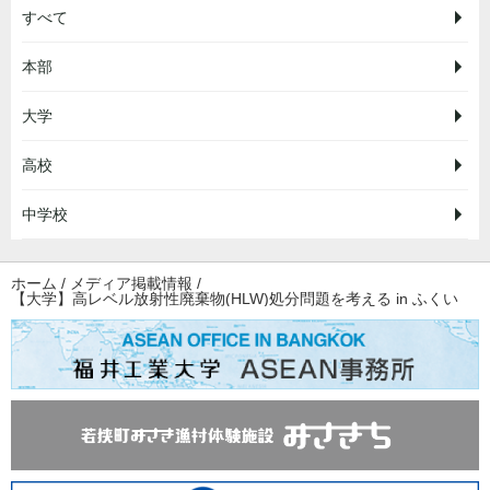
すべて
本部
大学
高校
中学校
ホーム
/
メディア掲載情報
/
【大学】高レベル放射性廃棄物(HLW)処分問題を考える in ふくい