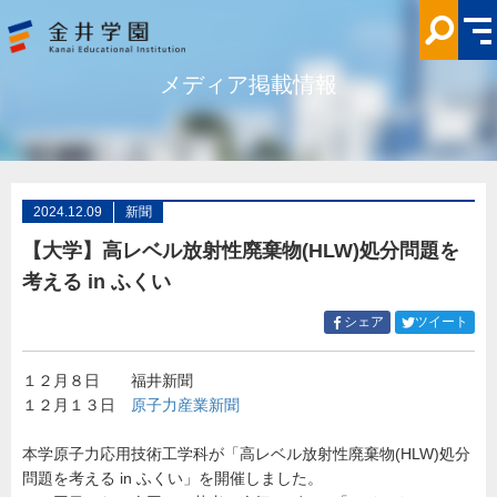
【大
学】
高
レ
ベ
メディア掲載情報
ル
放
射
性
廃
棄
物
(HLW)
処
2024.12.09
新聞
分
問
【大学】高レベル放射性廃棄物(HLW)処分問題を
題
を
考える in ふくい
考
え
る
Facebook
Twitt
シェア
ツイート
in
で
で
ふ
シ
シ
く
い
１２月８日 福井新聞
ェ
ェ
メ
１２月１３日
原子力産業新聞
ア
ア
デ
ィ
す
す
ア
る
る
本学原子力応用技術工学科が「高レベル放射性廃棄物(HLW)処分
掲
載
問題を考える in ふくい」を開催しました。
情