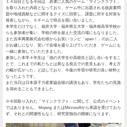
１４回目となる今回は、若者に人気のゲーム「マインクラフト」
報
金
を取り入れた内容となっており、ゲーム中に出題される脱炭素問
井
学
題や地域貢献などに関するクイズに回答し、課題に対する対策を
園
発表しながら、５チームで得点を競い合いました。
本学生だけでなく、福井大学・福井県立大学・福井南高等学校か
らも参加者が集い、学校の枠を超えた交流の場にもなりました。
また吉本興業株式会社様からお笑いコンビ「span！」のお二人
がお越しになり、笑いで会場を盛り上げていただき、ゲームにも
一緒に参加していただきました。
参加した本学４年生は「他の大学生や高校生と話し合いをするこ
とで、これまでの私たちとは異なる視点での意見もあり、考え方
の幅が広がった」と話しており、今後の学習や研究の良い材料と
なったようです。
また当日は日本原子力産業協会様の講演もあり、学生たちの見識
を深めることもできました。
※今回取り入れた「マインクラフト」に関して、公式のイベント
ではありません。 Mojang またはMicrosoftから承認を受けておら
ず、それとの関連性もなく、研究室独自の開催になります。