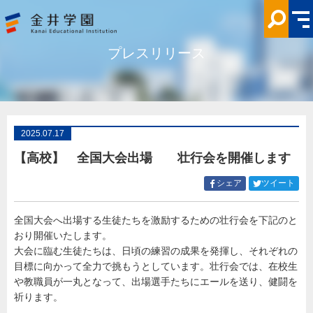
【高
校】
全
国
大
プレスリリース
会
出
場
壮
行
会
を
開
催
2025.07.17
し
ま
【高校】 全国大会出場 壮行会を開催します
す
金
井
Facebook
Twitt
シェア
ツイート
学
で
で
園
シ
シ
全国大会へ出場する生徒たちを激励するための壮行会を下記のと
ェ
ェ
おり開催いたします。
ア
ア
す
す
大会に臨む生徒たちは、日頃の練習の成果を発揮し、それぞれの
る
る
目標に向かって全力で挑もうとしています。壮行会では、在校生
や教職員が一丸となって、出場選手たちにエールを送り、健闘を
祈ります。