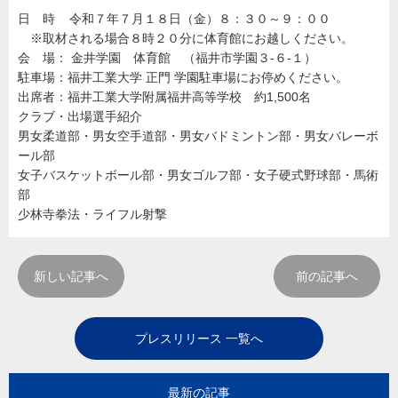
日 時 令和７年７月１８日（金）８：３０～９：００
※取材される場合８時２０分に体育館にお越しください。
会 場： 金井学園 体育館 （福井市学園３-６-１）
駐車場：福井工業大学 正門 学園駐車場にお停めください。
出席者：福井工業大学附属福井高等学校 約1,500名
クラブ・出場選手紹介
男女柔道部・男女空手道部・男女バドミントン部・男女バレーボ
ール部
女子バスケットボール部・男女ゴルフ部・女子硬式野球部・馬術
部
少林寺拳法・ライフル射撃
新しい記事へ
前の記事へ
プレスリリース 一覧へ
最新の記事