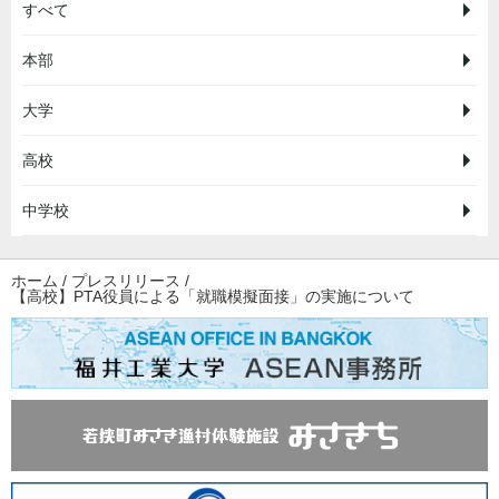
すべて
本部
大学
高校
中学校
ホーム
/
プレスリリース
/
【高校】PTA役員による「就職模擬面接」の実施について