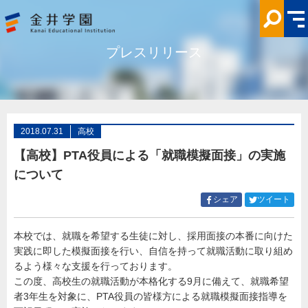
【高
校】
PTA
役
員
プレスリリース
に
よ
る
「就
職
模
擬
面
接」
2018.07.31
高校
の
実
【高校】PTA役員による「就職模擬面接」の実施
施
に
について
つ
い
て
Facebook
Twitt
シェア
ツイート
金
で
で
井
シ
シ
学
園
本校では、就職を希望する生徒に対し、採用面接の本番に向けた
ェ
ェ
実践に即した模擬面接を行い、自信を持って就職活動に取り組め
ア
ア
す
す
るよう様々な支援を行っております。
る
る
この度、高校生の就職活動が本格化する9月に備えて、就職希望
者3年生を対象に、PTA役員の皆様方による就職模擬面接指導を