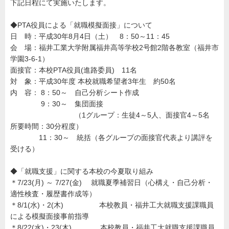
下記日程にて実施いたします。
◆PTA役員による「就職模擬面接」について
日 時：平成30年8月4日（土） 8：50～11：45
会 場：福井工業大学附属福井高等学校2号館2階各教室（福井市
学園3-6-1）
面接官：本校PTA役員(進路委員) 11名
対 象：平成30年度 本校就職希望者3年生 約50名
内 容： 8：50～ 自己分析シート作成
9：30～ 集団面接
（1グループ：生徒4～5人、面接官4～5名
所要時間：30分程度）
11：30～ 統括（各グループの面接官代表より講評を
受ける）
◆「就職支援」に関する本校の今夏取り組み
＊7/23(月) ～ 7/27(金) 就職夏季補習日（心構え・自己分析・
適性検査・履歴書作成等）
＊8/1(水)・2(木) 本校教員・福井工大就職支援課職員
による模擬面接事前指導
＊8/22(水)・23(木) 本校教員・福井工大就職支援課職員