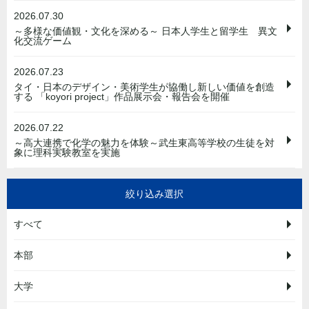
2026.07.30
～多様な価値観・文化を深める～ 日本人学生と留学生 異文
化交流ゲーム
2026.07.23
タイ・日本のデザイン・美術学生が協働し新しい価値を創造
する 「koyori project」作品展示会・報告会を開催
2026.07.22
～高大連携で化学の魅力を体験～武生東高等学校の生徒を対
象に理科実験教室を実施
絞り込み選択
すべて
本部
大学