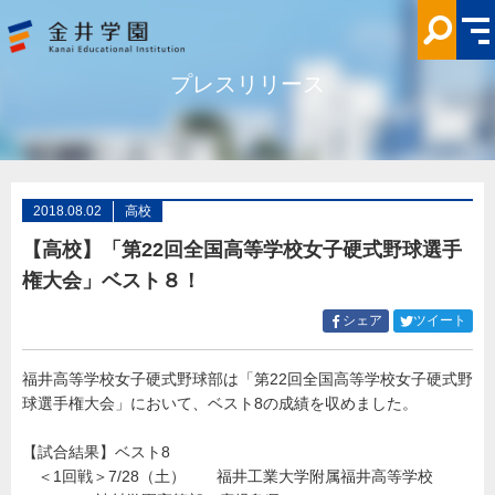
【高
校】
「第
22
回
プレスリリース
全
国
高
等
学
校
女
子
硬
2018.08.02
高校
式
野
【高校】「第22回全国高等学校女子硬式野球選手
球
選
権大会」ベスト８！
手
権
大
Facebook
Twitt
シェア
ツイート
会」
で
で
ベ
シ
シ
ス
ト
福井高等学校女子硬式野球部は「第22回全国高等学校女子硬式野
ェ
ェ
８！
球選手権大会」において、ベスト8の成績を収めました。
ア
ア
金
井
す
す
学
る
る
【試合結果】ベスト8
園
＜1回戦＞7/28（土） 福井工業大学附属福井高等学校