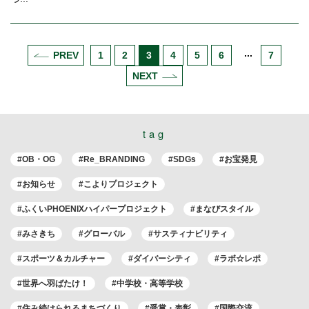
PREV
1
2
3
4
5
6
7
NEXT
tag
#OB・OG
#Re_BRANDING
#SDGs
#お宝発見
#お知らせ
#こよりプロジェクト
#ふくいPHOENIXハイパープロジェクト
#まなびスタイル
#みさきち
#グローバル
#サスティナビリティ
#スポーツ＆カルチャー
#ダイバーシティ
#ラボ☆レポ
#世界へ羽ばたけ！
#中学校・高等学校
#住み続けられるまちづくり
#受賞・表彰
#国際交流