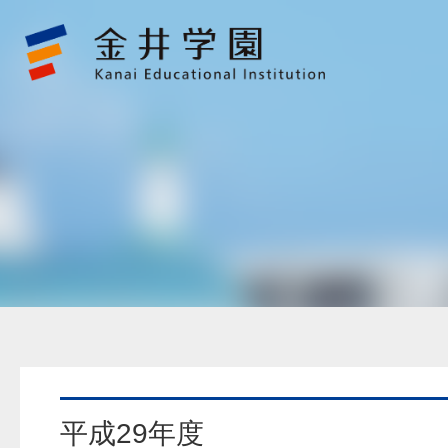
財
務
報
告
金
井
学
園
平成29年度