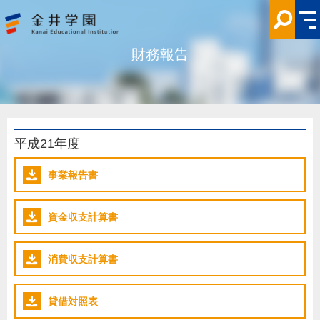
財
務
報
告
金
財務報告
井
学
園
平成21年度
事業報告書
資金収支計算書
消費収支計算書
貸借対照表